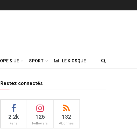
OPE & UE
SPORT
LE KIOSQUE
Restez connectés
2.2k
126
132
Fans
Followers
Abonnés