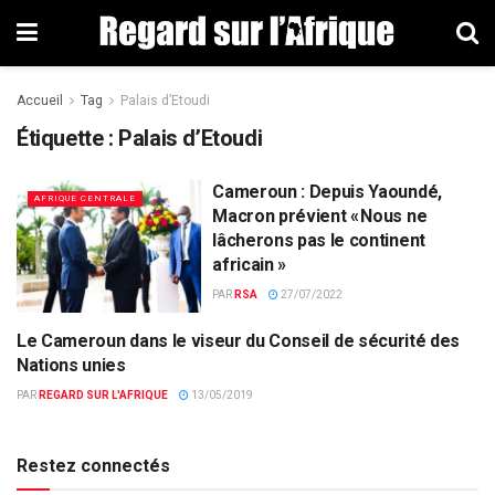
Accueil
Tag
Palais d’Etoudi
Étiquette : Palais d’Etoudi
Cameroun : Depuis Yaoundé,
AFRIQUE CENTRALE
Macron prévient « Nous ne
lâcherons pas le continent
africain »
PAR
RSA
27/07/2022
Le Cameroun dans le viseur du Conseil de sécurité des
EUROPE & MONDE
Nations unies
PAR
REGARD SUR L'AFRIQUE
13/05/2019
Restez connectés