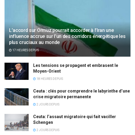
L’accord sur Ormuz pourrait accorder à l’Iran une
influence accrue sur l’un des corridors énergétique les
plus cruciaux au monde
17 HEURES DEPUIS
Les tensions se propagent et embrasent le
Moyen-Orient
18 HEURES DEPUIS
Ceuta : clés pour comprendre le labyrinthe d’une
crise migratoire permanente
2 JOURS DEPUIS
Ceuta: l’assaut migratoire qui fait vaciller
Schengen
2 JOURS DEPUIS