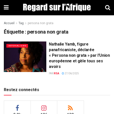
Accueil
Tag
persona non grata
Étiquette : persona non grata
Nathalie Yamb, figure
IMPERIALISME
panafricaniste, déclarée
« Persona non grata » par l’Union
européenne et gèle tous ses
avoirs
PAR
RSA
27/06/2025
Restez connectés