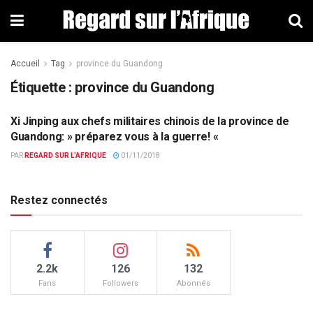
Accueil
Tag
province du Guandong
Étiquette : province du Guandong
Xi Jinping aux chefs militaires chinois de la province de
ACTUALITÉS PAR PAYS
Guandong: » préparez vous à la guerre! «
PAR
REGARD SUR L'AFRIQUE
01/11/2018
Restez connectés
2.2k
126
132
Fans
Followers
Abonnés