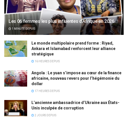
Les 06 femmes les plus influentes d’Afrique en 2026
1 MINUTE DEPUIS
Le monde multipolaire prend forme : Riyad,
Ankara et Islamabad renforcent leur alliance
stratégique
16 HEURES DEPUIS
Angola : Le yuan s’impose au cœur de la finance
africaine, nouveau revers pour l’hégémonie du
dollar
17 HEURES DEPUIS
L’ancienne ambassadrice d’Ukraine aux États-
Unis inculpée de corruption
2 JOURS DEPUIS