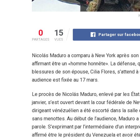
0
15
Partager sur facebo
PARTAGES
VUES
Nicolás Maduro a comparu à New York après son e
affirmant être un «homme honnête». La défense, q
blessures de son épouse, Cilia Flores, s’attend 
audience est fixée au 17 mars.
Le procès de Nicolás Maduro, enlevé par les État
janvier, s’est ouvert devant la cour fédérale de N
dirigeant vénézuélien a été escorté dans la salle
sans menottes. Au début de l’audience, Maduro a 
parole. S’exprimant par l’intermédiaire d’un interprè
affirmé être le président du Venezuela et avoir ét