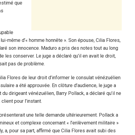
a estimé que
ns
oupable
nt lui-même d’« homme honnête ». Son épouse, Cilia Flores,
laré son innocence. Maduro a pris des notes tout au long
 les conserver. Le juge a déclaré qu’il en avait le droit,
osait pas de problème.
ia Flores de leur droit d’informer le consulat vénézuélien
sulaire a été approuvée. En clôture d’audience, le juge a
 du dirigeant vénézuélien, Barry Pollack, a déclaré qu’il ne
lient pour l’instant.
 présenterait une telle demande ultérieurement. Pollack a
lumineux et complexe concernant « l’enlèvement militaire »
a, pour sa part, affirmé que Cilia Flores avait subi des