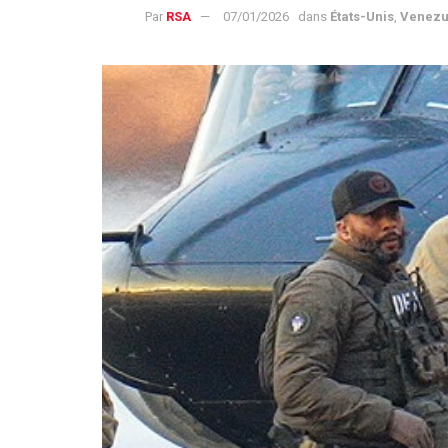
Par
RSA
07/01/2026
dans
États-Unis
,
Venezu