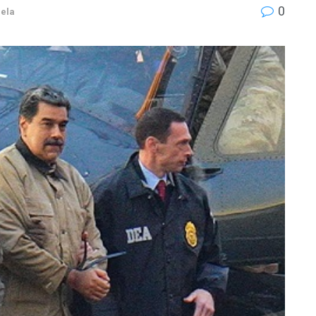
0
ela