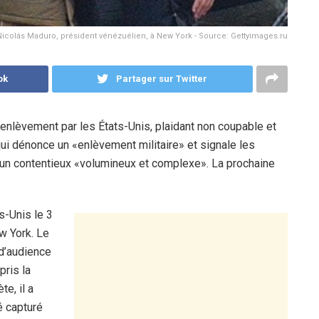
Nicolás Maduro, président vénézuélien, à New York - Source: Gettyimages.ru
ok
Partager sur Twitter
nlèvement par les États-Unis, plaidant non coupable et
ui dénonce un «enlèvement militaire» et signale les
à un contentieux «volumineux et complexe». La prochaine
s-Unis le 3
ew York. Le
 d’audience
pris la
te, il a
é capturé