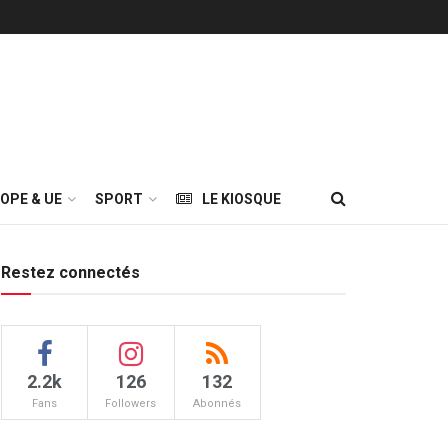
OPE & UE
SPORT
LE KIOSQUE
Restez connectés
2.2k
126
132
Fans
Followers
Abonnés