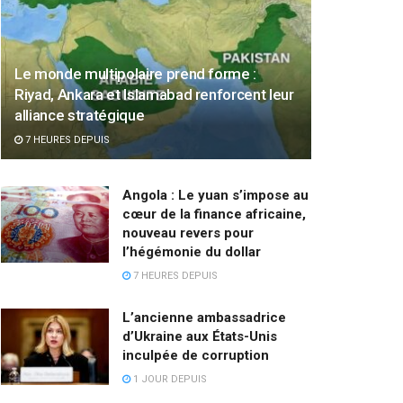
Le monde multipolaire prend forme :
Riyad, Ankara et Islamabad renforcent leur
alliance stratégique
7 HEURES DEPUIS
Angola : Le yuan s’impose au
cœur de la finance africaine,
nouveau revers pour
l’hégémonie du dollar
7 HEURES DEPUIS
L’ancienne ambassadrice
d’Ukraine aux États-Unis
inculpée de corruption
1 JOUR DEPUIS