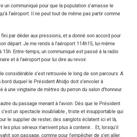
aire un communiqué pour que la population s’amasse le
qu’à l’aéroport. Il ne peut tout de même pas partir comme
a fini par déder aux pressions, et a donné son accord pour
 son départ. Je me rends à l’aéroport 114h15, lui-même
 à 15h. Entre-temps, un communiqué est passé à la radio
aire et à l’aéroport pour lui dire au revoir.
le considérable s’est retrouvée le long de son parcours. A
à bord duquel le Président Ahidjo doit s’envoler à
sé à une vingtaine de mètres du perron du salon d’honneur.
’autre du passage menant à l’avion. Dès que le Président
, c’est un spectacle inoubliable , triste et insupportable qui
r le supplier de rester; des sanglots éclatent ici et là,
es plus sérieux n’arrivent plus à contenir…. Et, lorsqu’il
e envahit son passage, comme pour l’empêcher de s’en aller.