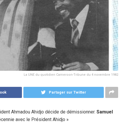
La UNE du quotidien Cameroon-Tribune du 4 novembre 1982
book
Partager sur Twitter
ésident Ahmadou Ahidjo décide de démissionner.
Samuel
cennie avec le Président Ahidjo »