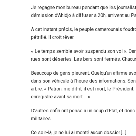
Je regagne mon bureau pendant que les joumaliste
démission d’Ahidjo à diffuser à 20h, arrivent au P
A cet instant précis, le peuple camerounais foudro
pétrifié. Il croit rêver.
« Le temps semble avoir suspendu son vol ». Dans
rues sont désertes. Les bars sont fermés. Chacun
Beaucoup de gens pleurent. Quelqu’un affirme avoir
dans son véhicule à l’heure des informations. Son c
arbre. « Patron, me dit-il, il est mort, le Présiden
enregistré avant sa mort…. »
D’autres enfin ont pensé à un coup d’Etat, et donc 
militaires.
Ce soir-là, je ne lui ai monté aucun dossier.[…]