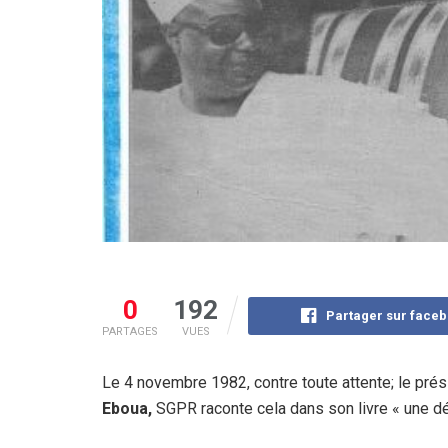
0
192
Partager sur face
PARTAGES
VUES
Le 4 novembre 1982, contre toute attente; le pr
Eboua,
SGPR raconte cela dans son livre « une dé