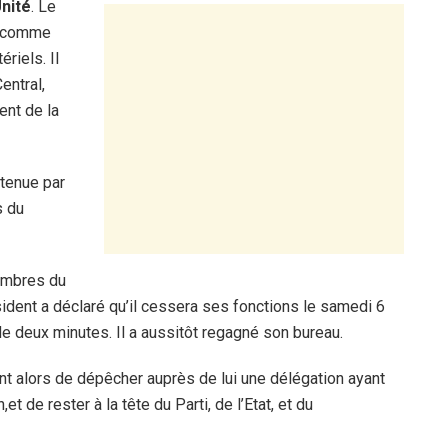
Unité
. Le
s comme
riels. Il
entral,
ent de la
tenue par
s du
embres du
sident a déclaré qu’il cessera ses fonctions le samedi 6
de deux minutes. Il a aussitôt regagné son bureau.
 alors de dépêcher auprès de lui une délégation ayant
t de rester à la tête du Parti, de l’Etat, et du