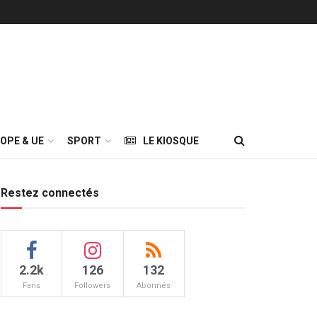
OPE & UE
SPORT
LE KIOSQUE
Restez connectés
2.2k
126
132
Fans
Followers
Abonnés