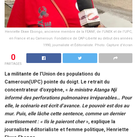
Henriette Ekwe Ebongo, ancienne membre de la FEANF, de l'UNEK et de l'UPC,
en France et au Cameroun. Fondatrice de CAP-Liberté au début des années
1990, journaliste et Éditorialiste. Photo: Capture d'écran
0
PARTAGES
La militante de l’Union des populations du
Cameroun(UPC) pointe du doigt. Le retrait du
concentrateur d’oxygène, «
le ministre Atanga Nji
informé des perforations pulmonaires irréparables… Pour
elle, le scénario est écrit d’avance. Le pouvoir est dos au
mur. Puis, elle lâche cette sentence, comme un dernier
avertissement : « Ils le paieront cher
», explique la
journaliste éditorialiste et femme politique, Henriette