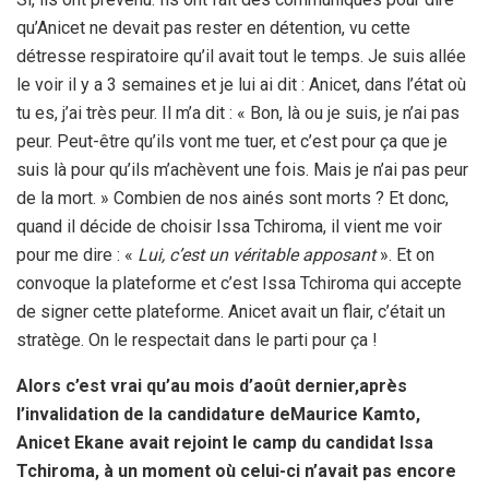
qu’Anicet ne devait pas rester en détention, vu cette
détresse respiratoire qu’il avait tout le temps. Je suis allée
le voir il y a 3 semaines et je lui ai dit : Anicet, dans l’état où
tu es, j’ai très peur. Il m’a dit : « Bon, là ou je suis, je n’ai pas
peur. Peut-être qu’ils vont me tuer, et c’est pour ça que je
suis là pour qu’ils m’achèvent une fois. Mais je n’ai pas peur
de la mort. » Combien de nos ainés sont morts ? Et donc,
quand il décide de choisir Issa Tchiroma, il vient me voir
pour me dire : «
Lui, c’est un véritable apposant
». Et on
convoque la plateforme et c’est Issa Tchiroma qui accepte
de signer cette plateforme. Anicet avait un flair, c’était un
stratège. On le respectait dans le parti pour ça !
Alors c’est vrai qu’au mois d’août dernier,
après
l’invalidation de la candidature de
Maurice Kamto,
Anicet Ekane avait rejoint le camp du candidat Issa
Tchiroma
,
à
un moment où celui-ci n’avait pas encore