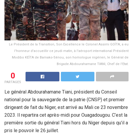
Le Président de la Transition, Son Excellence le Colonel Assimi GOÏTA, a eu
l'honneur d'accueillir ce jeudi matin, à l'aéroport international Président
Modibo KEÏTA de Bamako-Sénou, son homologue nigérien, le Général de
Brigade Abdourahamane TIANI, Chef de l'Etat.
0
PARTAGES
Le général Abdourahamane Tiani, président du Conseil
national pour la sauvegarde de la patrie (CNSP) et premier
dirigeant de fait du Niger, est arrivé au Mali ce 23 novembre
2023. Il repartira cet après-midi pour Ouagadougou. C’est la
première sortie du général Tiani hors du Niger depuis qu’il a
pris le pouvoir le 26 juillet.