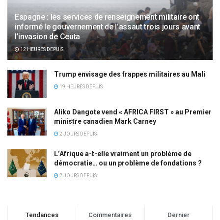
Espagne : les services de renseignement militaire ont
informé le gouvernement de l’assaut trois jours avant
l’invasion de Ceuta
12 HEURES DEPUIS
Trump envisage des frappes militaires au Mali
19 HEURES DEPUIS
Aliko Dangote vend « AFRICA FIRST » au Premier
ministre canadien Mark Carney
2 JOURS DEPUIS
L’Afrique a-t-elle vraiment un problème de
démocratie… ou un problème de fondations ?
2 JOURS DEPUIS
Tendances
Commentaires
Dernier