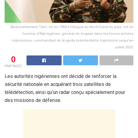
Abdourahamane Tiani, né en 1964 à Filingué au Nord-Ouest du pays, est un
homme d'État nigérien, général de brigade dans les forces armées
nigériennes, commandant de la garde présidentielle nigérienne jusqu'en
juillet 2023.
0
PARTAGES
Les autorités nigériennes ont décidé de renforcer la
sécurité nationale en acquérant trois satellites de
télédétection, ainsi qu’un radar conçu spécialement pour
des missions de défense.