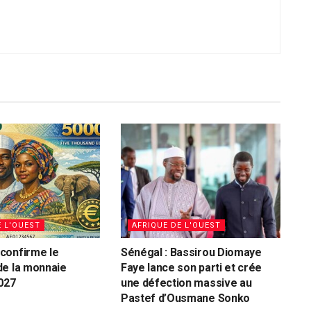
E L'OUEST
AFRIQUE DE L'OUEST
confirme le
Sénégal : Bassirou Diomaye
de la monnaie
Faye lance son parti et crée
027
une défection massive au
Pastef d’Ousmane Sonko