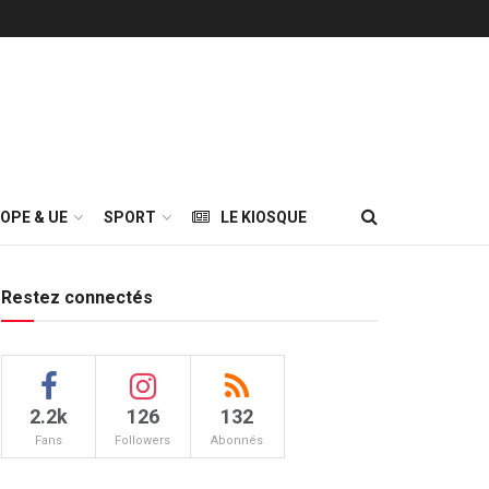
OPE & UE
SPORT
LE KIOSQUE
Restez connectés
2.2k
126
132
Fans
Followers
Abonnés