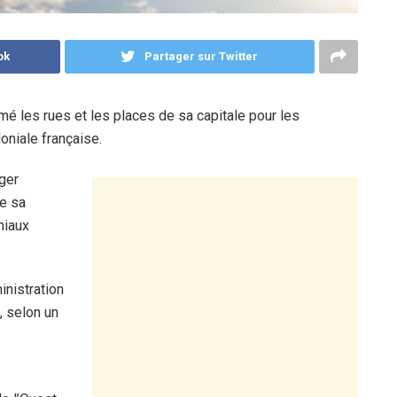
ok
Partager sur Twitter
mé les rues et les places de sa capitale pour les
oniale française.
ger
de sa
niaux
nistration
, selon un