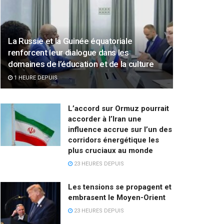
La Russie et la Guinée équatoriale
renforcent leur dialogue dans les
domaines de l’éducation et de la culture
1 HEURE DEPUIS
L’accord sur Ormuz pourrait
accorder à l’Iran une
influence accrue sur l’un des
corridors énergétique les
plus cruciaux au monde
23 HEURES DEPUIS
Les tensions se propagent et
embrasent le Moyen-Orient
23 HEURES DEPUIS