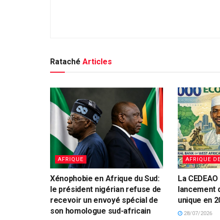
Rataché
Articles
AFRIQUE
AFRIQUE D
Xénophobie en Afrique du Sud:
La CEDEAO 
le président nigérian refuse de
lancement 
recevoir un envoyé spécial de
unique en 2
son homologue sud-africain
28/07/2026