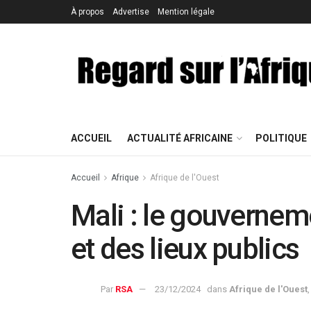
À propos
Advertise
Mention légale
ACCUEIL
ACTUALITÉ AFRICAINE
POLITIQUE
Accueil
Afrique
Afrique de l'Ouest
Mali : le gouvernem
et des lieux publics
Par
RSA
23/12/2024
dans
Afrique de l'Ouest