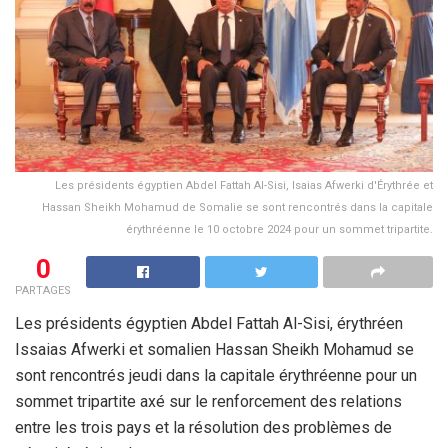
Les présidents égyptien Abdel Fattah Al-Sisi, Isaias Afwerki d'Érythrée et
Hassan Sheikh Mohamud de Somalie se sont rencontrés dans la capitale
érythréenne le 10 octobre 2024 pour un sommet tripartite.
0
PARTAGES
Les présidents égyptien Abdel Fattah Al-Sisi, érythréen
Issaias Afwerki et somalien Hassan Sheikh Mohamud se
sont rencontrés jeudi dans la capitale érythréenne pour un
sommet tripartite axé sur le renforcement des relations
entre les trois pays et la résolution des problèmes de