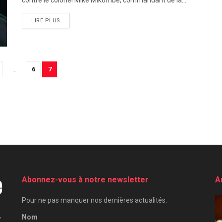
contre le colonel Mike Mikombe, commandant de la...
LIRE PLUS
…
6
7
Abonnez-vous à notre newsletter
A
Pour ne pas manquer nos dernières actualités.
,
Nom