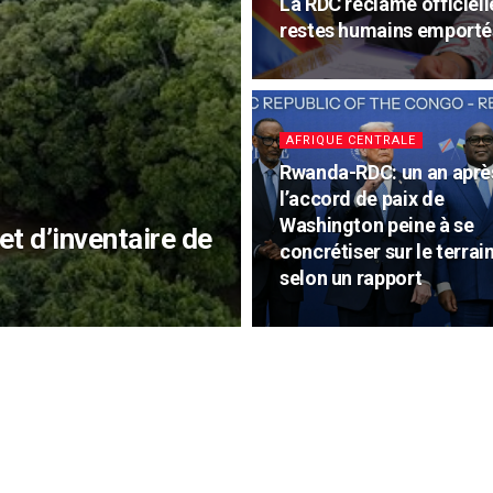
La RDC réclame officiell
restes humains emportés
AFRIQUE CENTRALE
Rwanda-RDC: un an aprè
l’accord de paix de
Washington peine à se
t d’inventaire de
concrétiser sur le terrain
selon un rapport