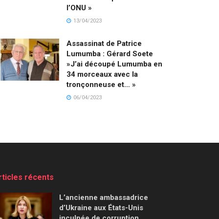
l’ONU »
13/04/2023
Assassinat de Patrice
Lumumba : Gérard Soete
»J’ai découpé Lumumba en
34 morceaux avec la
tronçonneuse et… »
06/04/2023
rticles récents
L’ancienne ambassadrice
d’Ukraine aux États-Unis
inculpée de corruption