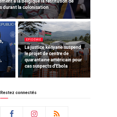
ement à la Belgique la restitution de
 durant la colonisation
EPIDÉMIE
s,
La justice kényane suspend
le projet de centre de
,
quarantaine américain pour
cas suspects d’Ebola
Restez connectés