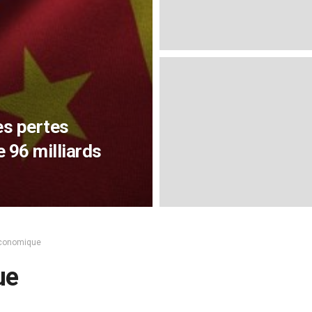
es pertes
 96 milliards
économique
ue