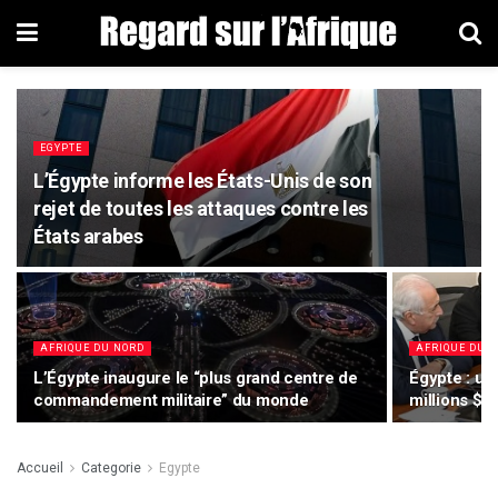
EGYPTE
L’Égypte informe les États-Unis de son
rejet de toutes les attaques contre les
États arabes
AFRIQUE DU NORD
AFRIQUE DU 
L’Égypte inaugure le “plus grand centre de
Égypte : un 
commandement militaire” du monde
millions $ 
Accueil
Categorie
Egypte