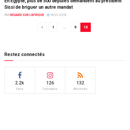
En Egypte, plus de 500 députés demandent au président
ACTUALITÉS PAR PAYS
Sissi de briguer un autre mandat
PAR
REGARD SUR L'AFRIQUE
18/01/2018
1
…
9
10
Restez connectés
2.2k
126
132
Fans
Followers
Abonnés