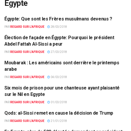
Egypte
Égypte: Que sont les Frères musulmans devenus ?
ACTUALITÉS PAR PAYS
PAR
REGARD SUR L'AFRIQUE
28/03/2018
Élection de façade en Égypte: Pourquoi le président
ACTUALITÉS PAR PAYS
Abdel Fattah Al-Sissi a peur
PAR
REGARD SUR L'AFRIQUE
27/03/2018
Moubarak : Les américains sont derrière le printemps
ACTUALITÉS PAR PAYS
arabe
PAR
REGARD SUR L'AFRIQUE
04/03/2018
Six mois de prison pour une chanteuse ayant plaisanté
ACTUALITÉS PAR PAYS
sur le Nil en Egypte
PAR
REGARD SUR L'AFRIQUE
01/03/2018
Qods: al-Sissi remet en cause la décision de Trump
ACTUALITÉS PAR PAYS
PAR
REGARD SUR L'AFRIQUE
21/01/2018