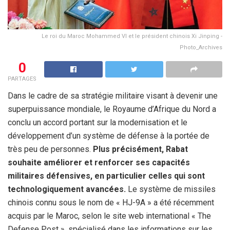
Le roi du Maroc Mohammed VI et le président chinois Xi Jinping -
Photo_Archives
0
PARTAGES
Dans le cadre de sa stratégie militaire visant à devenir une
superpuissance mondiale, le Royaume d’Afrique du Nord a
conclu un accord portant sur la modernisation et le
développement d’un système de défense à la portée de
très peu de personnes.
Plus précisément, Rabat
souhaite améliorer et renforcer ses capacités
militaires défensives, en particulier celles qui sont
technologiquement avancées.
Le système de missiles
chinois connu sous le nom de « HJ-9A » a été récemment
acquis par le Maroc, selon le site web international « The
Defense Post », spécialisé dans les informations sur les