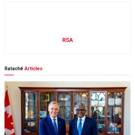
RSA
Rataché
Articles