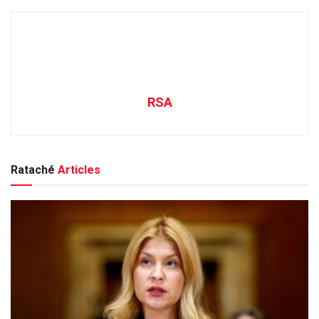
RSA
Rataché
Articles