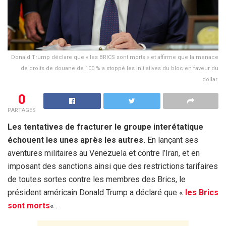
Donald Trump déclare que « les BRICS sont morts » et affirme que la menace
de droits de douane de 100 % a stoppé les initiatives du bloc en faveur du
dollar.
0
PARTAGES
Les tentatives de fracturer le groupe interétatique
échouent les unes après les autres.
En lançant ses
aventures militaires au Venezuela et contre l’Iran, et en
imposant des sanctions ainsi que des restrictions tarifaires
de toutes sortes contre les membres des Brics, le
président américain Donald Trump a déclaré que «
les Brics
sont morts
« .