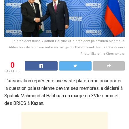
Le président russe Vladimir Poutine et le président palestinien Mahmoud
Abbas lors de leur rencontre en marge du 16e sommet des BRICS à Kazan.-
Photo: Ekaterina Chesnokova
0
PARTAGES
L’association représente une vaste plateforme pour porter
la question palestinienne devant ses membres, a déclaré à
Sputnik Mahmoud al Habbash en marge du XVIe sommet
des BRICS à Kazan.