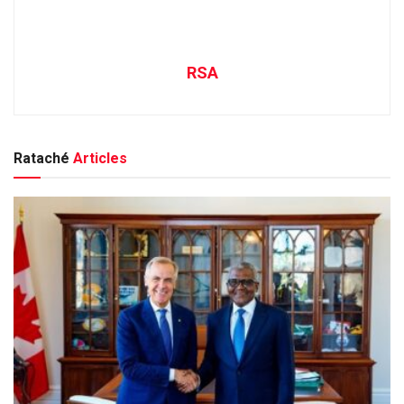
RSA
Rataché
Articles