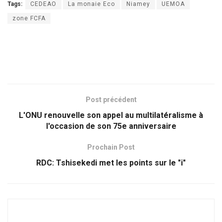
Tags:
CEDEAO
La monaie Eco
Niamey
UEMOA
zone FCFA
Post précédent
L'ONU renouvelle son appel au multilatéralisme à
l'occasion de son 75e anniversaire
Prochain Post
RDC: Tshisekedi met les points sur le "i"