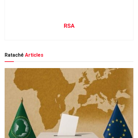
RSA
Rataché
Articles