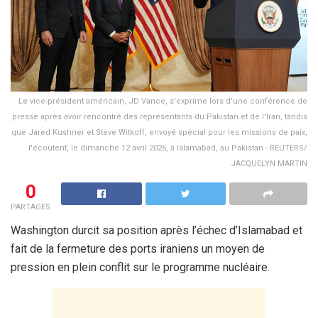
Le vice-président américain, JD Vance, s'exprime lors d'une conférence de
presse après avoir rencontré des représentants du Pakistan et de l'Iran, tandis
que Jared Kushner et Steve Witkoff, envoyé spécial pour les missions de paix,
l'écoutent, le dimanche 12 avril 2026, à Islamabad, au Pakistan - REUTERS/
JACQUELYN MARTIN
0
PARTAGES
Washington durcit sa position après l’échec d’Islamabad et
fait de la fermeture des ports iraniens un moyen de
pression en plein conflit sur le programme nucléaire.