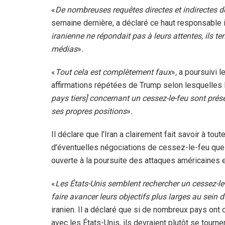
«
De nombreuses requêtes directes et indirectes de
semaine dernière, a déclaré ce haut responsable i
iranienne ne répondait pas à leurs attentes, ils te
médias
»
.
«
Tout cela est complètement faux
»
,
a poursuivi l
affirmations répétées de Trump selon lesquelles 
pays tiers] concernant un cessez-le-feu sont pr
ses propres positions
»
.
Il déclare que l’Iran a clairement fait savoir à to
d’éventuelles négociations de cessez-le-feu que 
ouverte à la poursuite des attaques américaines et
«
Les États-Unis semblent rechercher un cessez-le
faire avancer leurs objectifs plus larges au sein 
iranien. Il a déclaré que si de nombreux pays ont
avec les États-Unis, ils devraient plutôt se tourne