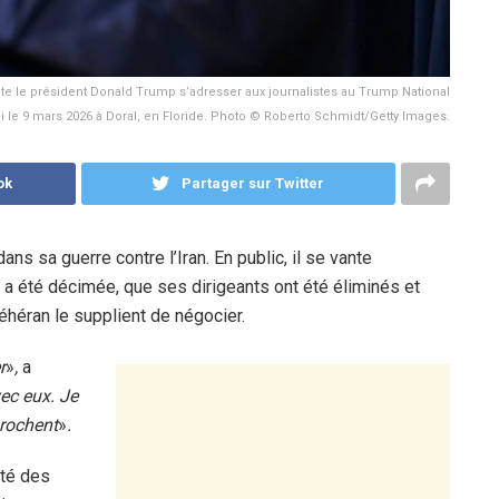
te le président Donald Trump s’adresser aux journalistes au Trump National
i le 9 mars 2026 à Doral, en Floride. Photo © Roberto Schmidt/Getty Images.
ok
Partager sur Twitter
s sa guerre contre l’Iran. En public, il se vante
e a été décimée, que ses dirigeants ont été éliminés et
héran le supplient de négocier.
r
»
,
a
ec eux. Je
prochent
»
.
ité des