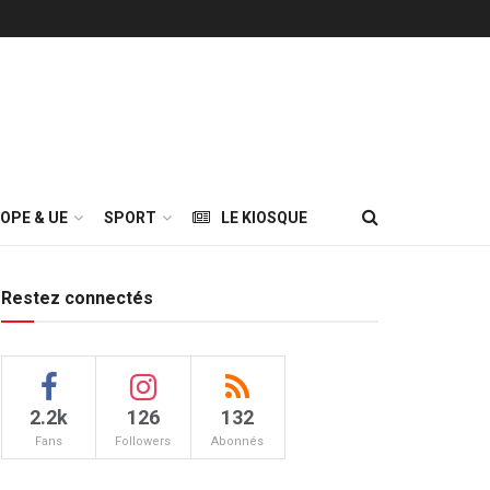
OPE & UE
SPORT
LE KIOSQUE
Restez connectés
2.2k
126
132
Fans
Followers
Abonnés