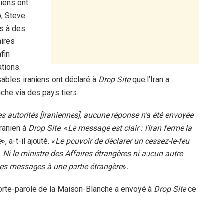
iens ont
, Steve
s à des
aires
fin
ations.
sables iraniens ont déclaré à
Drop Site
que l’Iran a
he via des pays tiers.
es autorités [iraniennes], aucune réponse n’a été envoyée
iranien à
Drop Site
. «
Le message est clair : l’Iran ferme la
e
», a-t-il ajouté. «
Le pouvoir de déclarer un cessez-le-feu
Ni le ministre des Affaires étrangères ni aucun autre
 des messages à une partie étrangère
»
.
rte-parole de la Maison-Blanche a envoyé à
Drop Site
ce