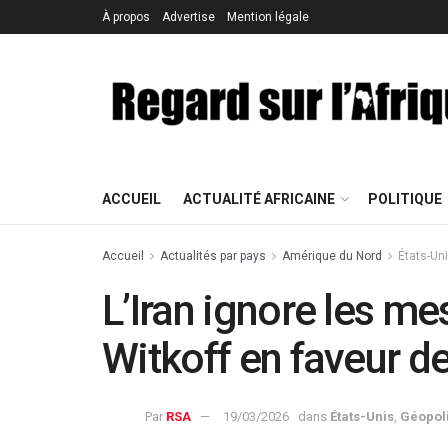
À propos
Advertise
Mention légale
ACCUEIL
ACTUALITÉ AFRICAINE
POLITIQUE
Accueil
Actualités par pays
Amérique du Nord
États-Un
L’Iran ignore les m
Witkoff en faveur d
Par
RSA
19/03/2026
dans
États-Unis
,
Géopoli