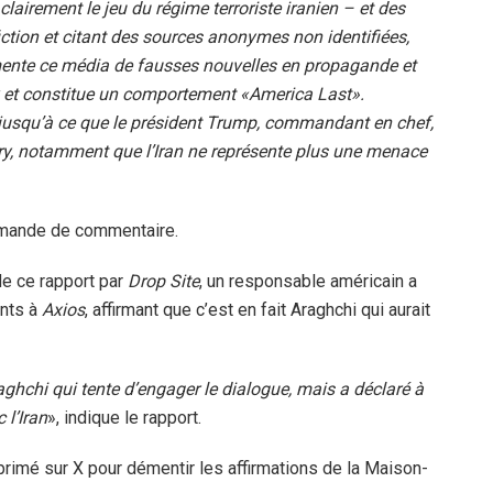
lairement le jeu du régime terroriste iranien – et des
ction et citant des sources anonymes non identifiées,
imente ce média de fausses nouvelles en propagande et
ux et constitue un comportement «America Last».
 jusqu’à ce que le président Trump, commandant en chef,
ury, notamment que l’Iran ne représente plus une menace
emande de commentaire.
de ce rapport par
Drop Site
, un responsable américain a
ents à
Axios
, affirmant que c’est en fait Araghchi qui aurait
ghchi qui tente d’engager le dialogue, mais a déclaré à
 l’Iran
», indique le rapport.
primé sur X pour démentir les affirmations de la Maison-