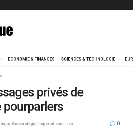
ECONOMIE & FINANCES
SCIENCES & TECHNOLOGIE
EUR
is
essages privés de
e pourparlers
0
tique
,
Géostratégie
,
Imperialisme
,
Iran