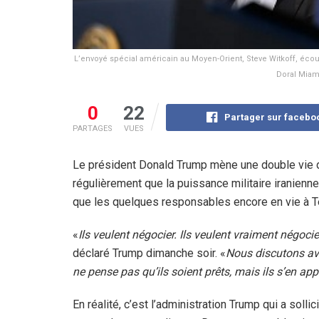
L’envoyé spécial américain au Moyen-Orient, Steve Witkoff, écou
Doral Miam
0
22
Partager sur facebo
PARTAGES
VUES
Le président Donald Trump mène une double vie dan
régulièrement que la puissance militaire iranienn
que les quelques responsables encore en vie à Té
«
Ils veulent négocier. Ils veulent vraiment négocie
déclaré Trump dimanche soir. «
Nous discutons av
ne pense pas qu’ils soient prêts, mais ils s’en ap
En réalité, c’est l’administration Trump qui a sollic