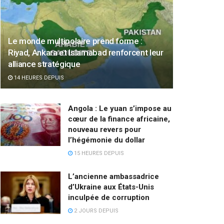
Le monde multipolaire prend forme :
Riyad, Ankara et Islamabad renforcent leur
alliance stratégique
14 HEURES DEPUIS
Angola : Le yuan s’impose au
cœur de la finance africaine,
nouveau revers pour
l’hégémonie du dollar
15 HEURES DEPUIS
L’ancienne ambassadrice
d’Ukraine aux États-Unis
inculpée de corruption
2 JOURS DEPUIS