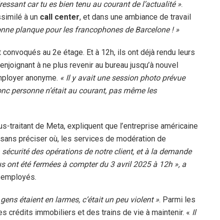
éressant car tu es bien tenu au courant de l’actualité »
.
ssimilé à un
call center
, et dans une ambiance de travail
onne planque pour les francophones de Barcelone ! »
 convoqués au 2e étage. Et à 12h, ils ont déjà rendu leurs
njoignant à ne plus revenir au bureau jusqu’à nouvel
employer anonyme.
« Il y avait une session photo prévue
nc personne n’était au courant, pas même les
s-traitant de Meta, expliquent que l’entreprise américaine
er, sans préciser où, les services de modération de
a sécurité des opérations de notre client, et à la demande
us ont été fermées à compter du 3 avril 2025 à 12h », a
 employés.
ens étaient en larmes, c’était un peu violent »
. Parmi les
 crédits immobiliers et des trains de vie à maintenir. «
Il