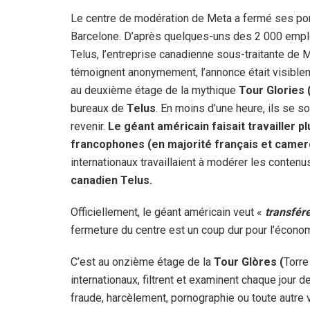
Le centre de modération de Meta a fermé ses por
Barcelone. D’après quelques-uns des 2 000 emp
Telus, l’entreprise canadienne sous-traitante de M
témoignent anonymement, l’annonce était visibleme
au deuxième étage de la mythique
Tour Glories 
bureaux de
Telus
. En moins d’une heure, ils se 
revenir.
Le géant américain faisait travailler 
francophones (en majorité français et came
internationaux travaillaient à modérer les conten
canadien Telus.
Officiellement, le géant américain veut «
transfére
fermeture du centre est un coup dur pour l’économ
C’est au onzième étage de la
Tour Glòres (
Torre
internationaux, filtrent et examinent chaque jour d
fraude, harcèlement, pornographie ou toute autre v