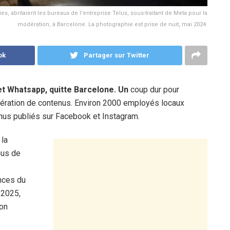
es, abritaient les bureaux de l'entreprise Telus, sous-traitant de Meta pour la
modération, à Barcelone. La photographie est prise de nuit, mai 2024.
ok
Partager sur Twitter
t Whatsapp, quitte Barcelone. Un
coup dur pour
ération de contenus. Environ 2000 employés locaux
tenus publiés sur Facebook et Instagram.
 la
nus de
nces du
r 2025,
son