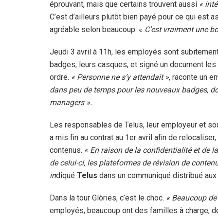
éprouvant, mais que certains trouvent aussi
« int
C’est d’ailleurs plutôt bien payé pour ce qui est a
agréable selon beaucoup. «
C’est vraiment une b
Jeudi 3 avril à 11h, les employés sont subitement
badges, leurs casques, et signé un document les e
ordre.
« Personne ne s’y attendait »
, raconte un 
dans peu de temps pour les nouveaux badges, do
managers ».
Les responsables de Telus, leur employeur et sou
a mis fin au contrat au 1er avril afin de relocalis
contenus.
« En raison de la confidentialité et de l
de celui-ci, les plateformes de révision de conten
in
diqué
Telus
dans un communiqué distribué aux
Dans la tour Glòries, c’est le choc.
« Beaucoup de g
employés, beaucoup ont des familles à charge, des