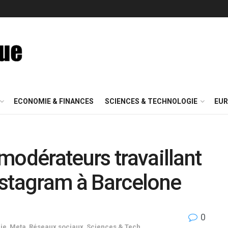
ECONOMIE & FINANCES
SCIENCES & TECHNOLOGIE
EUR
modérateurs travaillant
nstagram à Barcelone
0
ie
,
Meta
,
Réseaux sociaux
,
Sciences & Tech