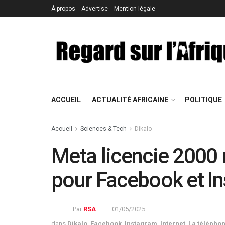
À propos
Advertise
Mention légale
ACCUEIL
ACTUALITÉ AFRICAINE
POLITIQUE
Accueil
Sciences & Tech
Dikalo
Meta licencie 2000 
pour Facebook et I
Par
RSA
01/05/2025
dans
Dikalo
,
Facebook
,
Instagram
,
Internet
,
La téléphon