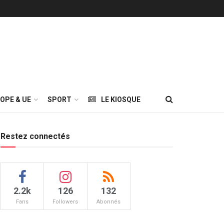
OPE & UE
SPORT
LE KIOSQUE
Restez connectés
2.2k
126
132
Fans
Followers
Abonnés