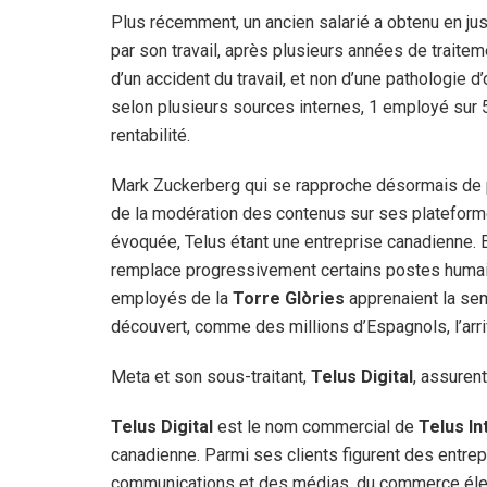
Plus récemment, un ancien salarié a obtenu en j
par son travail, après plusieurs années de traiteme
d’un accident du travail, et non d’une pathologie d’
selon plusieurs sources internes, 1 employé sur 5 
rentabilité.
Mark Zuckerberg qui se rapproche désormais de 
de la modération des contenus sur ses plateform
évoquée, Telus étant une entreprise canadienne. Et e
remplace progressivement certains postes humains
employés de la
Torre Glòries
apprenaient la sema
découvert, comme des millions d’Espagnols, l’ar
Meta et son sous-traitant,
Telus Digital
, assuren
Telus Digital
est le nom commercial de
Telus In
canadienne. Parmi ses clients figurent des entre
communications et des médias, du commerce élect