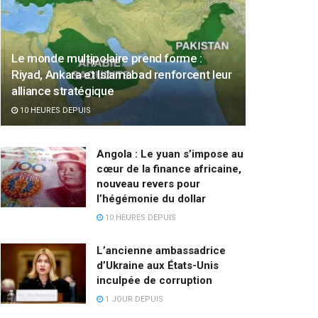
Le monde multipolaire prend forme :
Riyad, Ankara et Islamabad renforcent leur
alliance stratégique
10 HEURES DEPUIS
Angola : Le yuan s’impose au
cœur de la finance africaine,
nouveau revers pour
l’hégémonie du dollar
10 HEURES DEPUIS
L’ancienne ambassadrice
d’Ukraine aux États-Unis
inculpée de corruption
1 JOUR DEPUIS