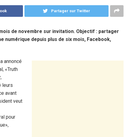
book
Partager sur Twitter
mois de novembre sur invitation. Objectif : partager
bune numérique depuis plus de six mois, Facebook,
p a annoncé
l, «Truth
,
é leurs
ce avant
sident veut
ral pour
ue»,