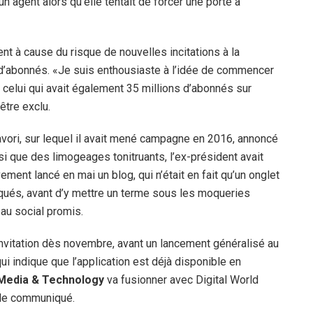
n agent alors qu’elle tentait de forcer une porte à
nt à cause du risque de nouvelles incitations à la
 d’abonnés. «Je suis enthousiaste à l’idée de commencer
t celui qui avait également 35 millions d’abonnés sur
être exclu.
avori, sur lequel il avait mené campagne en 2016, annoncé
i que des limogeages tonitruants, l’ex-président avait
vement lancé en mai un blog, qui n’était en fait qu’un onglet
ués, avant d’y mettre un terme sous les moqueries
eau social promis.
invitation dès novembre, avant un lancement généralisé au
i indique que l’application est déjà disponible en
Media & Technology
va fusionner avec Digital World
e le communiqué.