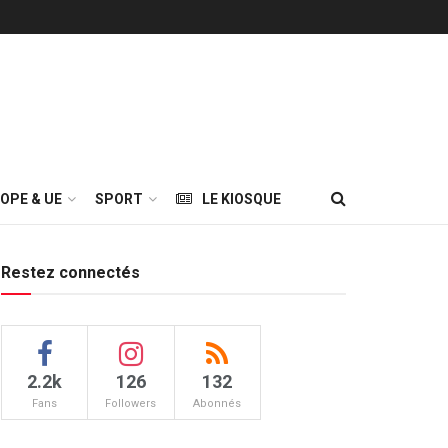
OPE & UE
SPORT
LE KIOSQUE
Restez connectés
2.2k
126
132
Fans
Followers
Abonnés