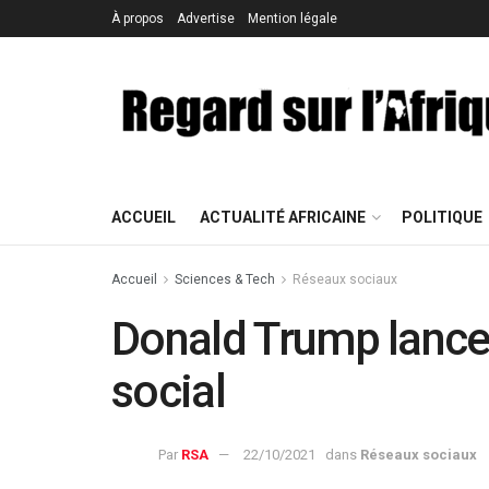
À propos
Advertise
Mention légale
ACCUEIL
ACTUALITÉ AFRICAINE
POLITIQUE
Accueil
Sciences & Tech
Réseaux sociaux
Donald Trump lance
social
Par
RSA
22/10/2021
dans
Réseaux sociaux