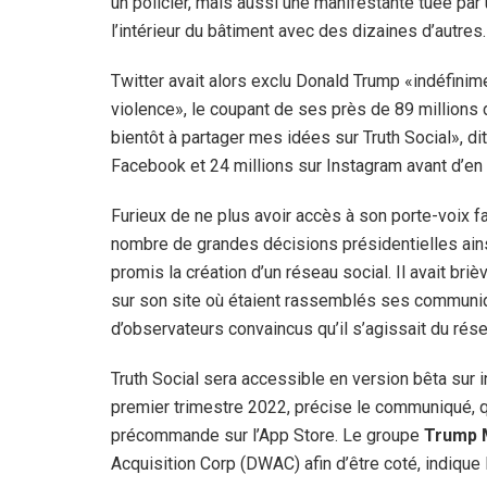
un policier, mais aussi une manifestante tuée par u
l’intérieur du bâtiment avec des dizaines d’autres.
Twitter avait alors exclu Donald Trump «indéfinime
violence», le coupant de ses près de 89 millions
bientôt à partager mes idées sur Truth Social», di
Facebook et 24 millions sur Instagram avant d’en 
Furieux de ne plus avoir accès à son porte-voix f
nombre de grandes décisions présidentielles ains
promis la création d’un réseau social. Il avait briè
sur son site où étaient rassemblés ses communiq
d’observateurs convaincus qu’il s’agissait du rés
Truth Social sera accessible en version bêta sur 
premier trimestre 2022, précise le communiqué, qu
précommande sur l’App Store. Le groupe
Trump 
Acquisition Corp (DWAC) afin d’être coté, indiqu