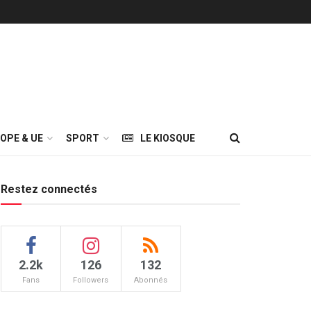
OPE & UE
SPORT
LE KIOSQUE
Restez connectés
2.2k
126
132
Fans
Followers
Abonnés