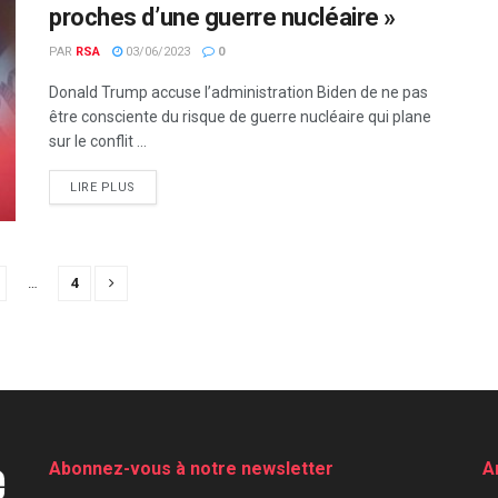
proches d’une guerre nucléaire »
PAR
RSA
03/06/2023
0
Donald Trump accuse l’administration Biden de ne pas
être consciente du risque de guerre nucléaire qui plane
sur le conflit ...
LIRE PLUS
…
4
Abonnez-vous à notre newsletter
A