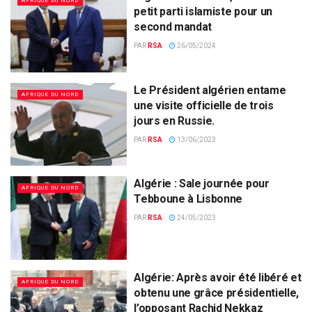
AFRIQUE DU NORD
petit parti islamiste pour un
second mandat
PAR
RSA
26/05/2024
Le Président algérien entame
AFRIQUE DU NORD
une visite officielle de trois
jours en Russie.
PAR
RSA
13/06/2023
Algérie : Sale journée pour
AFRIQUE DU NORD
Tebboune à Lisbonne
PAR
RSA
24/05/2023
Algérie: Après avoir été libéré et
AFRIQUE DU NORD
obtenu une grâce présidentielle,
l’opposant Rachid Nekkaz