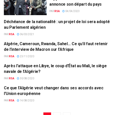
annonce son départ du pays
PAR
RSA
04/04/2023
Déchéance de la nationalité : un projet de loi sera adopté
ALGÉRIE
au Parlement algérien
PAR
RSA
06/03/2021
Algérie, Cameroun, Rwanda, Sahel… Ce qu’il faut retenir
AFRIQUE
de l’interview de Macron sur l’Afrique
PAR
RSA
23/11/2020
Après l’attaque en Libye, le coup d’État au Mali, le siège
ALGÉRIE
navale de l’Algérie?
PAR
RSA
30/08/2020
Ce que l’Algérie veut changer dans ses accords avec
ALGÉRIE
l’Union européenne
PAR
RSA
14/08/2020