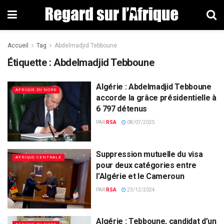
Accueil
Tag
Abdelmadjid Tebboune
Étiquette : Abdelmadjid Tebboune
Algérie : Abdelmadjid Tebboune
AFRIQUE DU NORD
accorde la grâce présidentielle à
6 797 détenus
PAR
RSA
08/07/2025
Suppression mutuelle du visa
AFRIQUE CENTRALE
pour deux catégories entre
l’Algérie et le Cameroun
PAR
RSA
23/12/2024
Algérie : Tebboune, candidat d’un