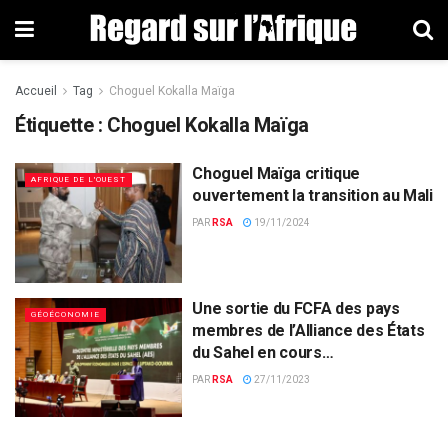
Accueil
Tag
Choguel Kokalla Maïga
Étiquette : Choguel Kokalla Maïga
Choguel Maïga critique
AFRIQUE DE L'OUEST
ouvertement la transition au Mali
PAR
RSA
19/11/2024
Une sortie du FCFA des pays
GÉOÉCONOMIE
membres de l’Alliance des États
du Sahel en cours…
PAR
RSA
27/11/2023