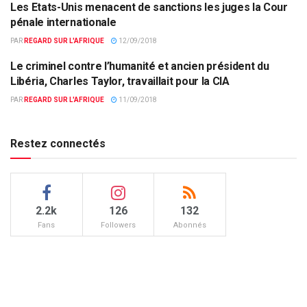
Les Etats-Unis menacent de sanctions les juges la Cour
FAITS DIVERS
pénale internationale
PAR
REGARD SUR L'AFRIQUE
12/09/2018
Le criminel contre l’humanité et ancien président du
ACTUALITÉS PAR PAYS
Libéria, Charles Taylor, travaillait pour la CIA
PAR
REGARD SUR L'AFRIQUE
11/09/2018
Restez connectés
2.2k
126
132
Fans
Followers
Abonnés