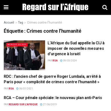
Accueil
Tag
Crimes contre l'humanité
Étiquette : Crimes contre l’humanité
L’Afrique du Sud appelle la CIJ à
AFRIQUE DU SUD
imposer de nouvelles mesures
d’urgence à Israël
PAR
RSA
09/03/2024
RDC : l’ancien chef de guerre Roger Lumbala, arrêté à
FAITS DIVERS
Paris pour « complicité de crimes contre l’humanité »
PAR
RSA
06/01/2021
RCA – Cour pénale spéciale: le nouveau plan anti-Paris
FAITS DIVERS
PAR
REGARD SUR L'AFRIQUE
27/06/2019