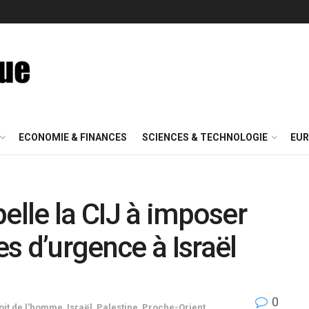
ECONOMIE & FINANCES
SCIENCES & TECHNOLOGIE
EUR
elle la CIJ à imposer
s d’urgence à Israël
0
roit de l'homme
,
Israël
,
Palestine
,
Proche-Orient
,