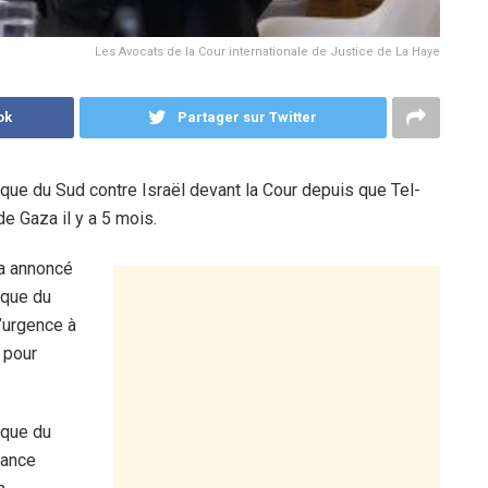
Les Avocats de la Cour internationale de Justice de La Haye
ok
Partager sur Twitter
rique du Sud contre Israël devant la Cour depuis que Tel-
 Gaza il y a 5 mois.
a annoncé
ique du
’urgence à
i pour
ique du
tance