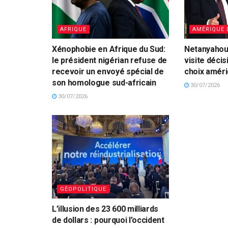
AFRIQUE
AMÉRIQUE 
Xénophobie en Afrique du Sud:
Netanyahou 
le président nigérian refuse de
visite déci
recevoir un envoyé spécial de
choix améric
son homologue sud-africain
30/07/2026
30/07/2026
GÉOPOLITIQUE
L’illusion des 23 600 milliards
de dollars : pourquoi l’occident