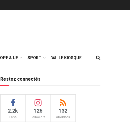
OPE & UE
SPORT
LE KIOSQUE
Restez connectés
2.2k
126
132
Fans
Followers
Abonnés