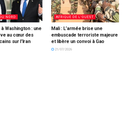
DU NORD
AFRIQUE DE L'OUEST
à Washington : une
Mali : L’armée brise une
sive au cœur des
embuscade terroriste majeure
ains sur l’Iran
et libère un convoi à Gao
21/07/2026