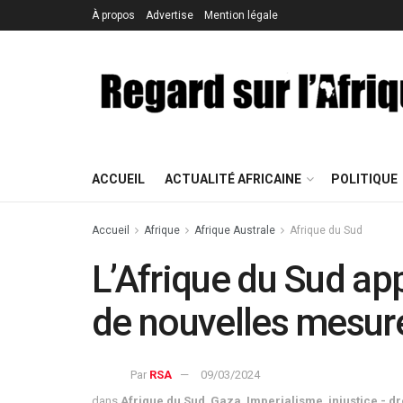
À propos
Advertise
Mention légale
ACCUEIL
ACTUALITÉ AFRICAINE
POLITIQUE
Accueil
Afrique
Afrique Australe
Afrique du Sud
L’Afrique du Sud app
de nouvelles mesure
Par
RSA
09/03/2024
dans
Afrique du Sud
,
Gaza
,
Imperialisme
,
injustice - d