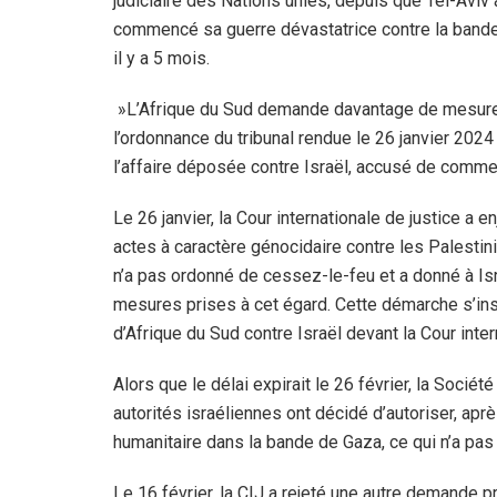
judiciaire des Nations unies, depuis que Tel-Aviv 
commencé sa guerre dévastatrice contre la band
il y a 5 mois.
»L’Afrique du Sud demande davantage de mesures 
l’ordonnance du tribunal rendue le 26 janvier 2024
l’affaire déposée contre Israël, accusé de comme
Le 26 janvier, la Cour internationale de justice a 
actes à caractère génocidaire contre les Palestini
n’a pas ordonné de cessez-le-feu et a donné à Isr
mesures prises à cet égard. Cette démarche s’insc
d’Afrique du Sud contre Israël devant la Cour inter
Alors que le délai expirait le 26 février, la Socié
autorités israéliennes ont décidé d’autoriser, aprè
humanitaire dans la bande de Gaza, ce qui n’a pas 
Le 16 février, la CIJ a rejeté une autre demande pr