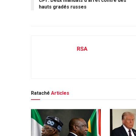
CPI : Deux mandats d’arrêt contre des
hauts gradés russes
RSA
Rataché
Articles