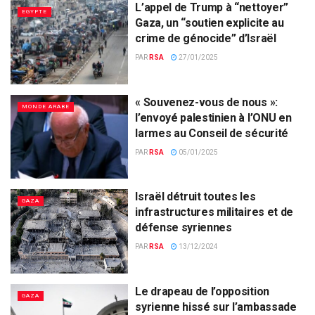
L’appel de Trump à “nettoyer”
EGYPTE
Gaza, un “soutien explicite au
crime de génocide” d’Israël
PAR
RSA
27/01/2025
« Souvenez-vous de nous »:
MONDE ARABE
l’envoyé palestinien à l’ONU en
larmes au Conseil de sécurité
PAR
RSA
05/01/2025
Israël détruit toutes les
GAZA
infrastructures militaires et de
défense syriennes
PAR
RSA
13/12/2024
Le drapeau de l’opposition
GAZA
syrienne hissé sur l’ambassade