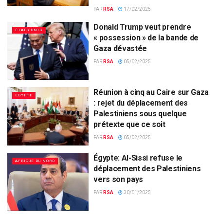
PAR
RSA
17/02/2025
Donald Trump veut prendre
ÉTATS-UNIS
« possession » de la bande de
Gaza dévastée
PAR
RSA
05/02/2025
Réunion à cinq au Caire sur Gaza
EGYPTE
: rejet du déplacement des
Palestiniens sous quelque
prétexte que ce soit
PAR
RSA
05/02/2025
Égypte: Al-Sissi refuse le
AFRIQUE DU NORD
déplacement des Palestiniens
vers son pays
PAR
RSA
30/01/2025