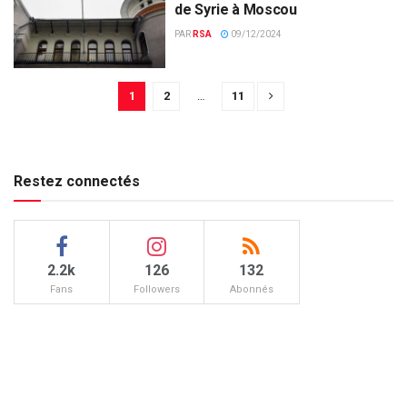
de Syrie à Moscou
PAR
RSA
09/12/2024
1
2
…
11
Restez connectés
2.2k
126
132
Fans
Followers
Abonnés