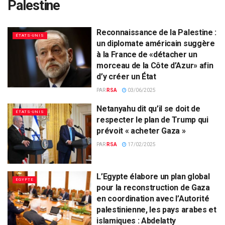
Palestine
Reconnaissance de la Palestine :
ÉTATS-UNIS
un diplomate américain suggère
à la France de «détacher un
morceau de la Côte d’Azur» afin
d’y créer un État
PAR
RSA
03/06/2025
Netanyahu dit qu’il se doit de
ÉTATS-UNIS
respecter le plan de Trump qui
prévoit « acheter Gaza »
PAR
RSA
17/02/2025
L’Egypte élabore un plan global
EGYPTE
pour la reconstruction de Gaza
en coordination avec l’Autorité
palestinienne, les pays arabes et
islamiques : Abdelatty