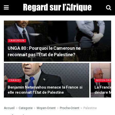
CAMEROUN
UNGA 80 : Pourquoi le Cameroun ne
reconnait pas l’État de Palestine?
FRANCE
MOYEN-ORIEN
Benjamin Netanyahou menace la France si
La France re
elle reconnaît l’État de Palestine
déclare Ma
Accueil
Categorie
Moyen-Orient
Proche-Orient
Palestine