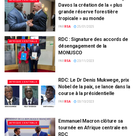
AFRIQUE CENTRALE
Davos la création de la « plus
grande réserve forestière
tropicale » au monde
PAR
RSA
25/01/2025
RDC : Signature des accords de
AFRIQUE CENTRALE
désengagement de la
MONUSCO
PAR
RSA
23/11/2023
RDC: Le Dr Denis Mukwege, prix
AFRIQUE CENTRALE
Nobel de la paix, se lance dans la
course à la présidentielle
PAR
RSA
03/10/2023
Emmanuel Macron clôture sa
AFRIQUE CENTRALE
tournée en Afrique centrale en
RDC