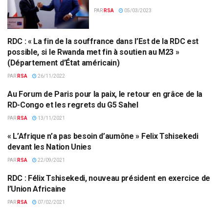
PAR
RSA
05/03/2023
RDC : « La fin de la souffrance dans l’Est de la RDC est
AFRIQUE CENTRALE
possible, si le Rwanda met fin à soutien au M23 »
(Département d’État américain)
PAR
RSA
26/11/2022
Au Forum de Paris pour la paix, le retour en grâce de la
GÉOPOLITIQUE
RD-Congo et les regrets du G5 Sahel
PAR
RSA
13/11/2021
« L’Afrique n’a pas besoin d’aumône » Felix Tshisekedi
AFRIQUE
devant les Nation Unies
PAR
RSA
22/09/2021
RDC : Félix Tshisekedi, nouveau président en exercice de
UNION AFRICAINE
l’Union Africaine
PAR
RSA
07/02/2021