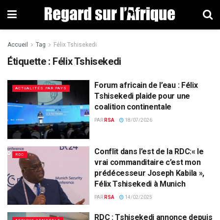
Accueil
Tag
Félix Tshisekedi
Étiquette : Félix Tshisekedi
Forum africain de l’eau : Félix
ACTUALITÉS PAR PAYS
Tshisekedi plaide pour une
coalition continentale
PAR
RSA
18/07/2026
Conflit dans l’est de la RDC:« le
RDC
vrai commanditaire c’est mon
prédécesseur Joseph Kabila »,
Félix Tshisekedi à Munich
PAR
RSA
14/02/2025
RDC : Tshisekedi annonce depuis