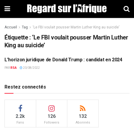
Accueil
Tag
‘Le FBI voulait pousser Martin Luther King au suicide’
Étiquette : ‘Le FBI voulait pousser Martin Luther
King au suicide’
L’horizon juridique de Donald Trump : candidat en 2024
ETATS-UNIS
PAR
RSA
20/08/2022
Restez connectés
2.2k
126
132
Fans
Followers
Abonnés