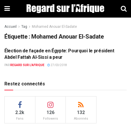
Accueil
Tag
Mohamed Anouar El-Sadate
Étiquette : Mohamed Anouar El-Sadate
Élection de façade en Égypte: Pourquoi le président
ACTUALITÉS PAR PAYS
Abdel Fattah Al-Sissi a peur
PAR
REGARD SUR L'AFRIQUE
27/03/2018
Restez connectés
2.2k
126
132
Fans
Followers
Abonnés