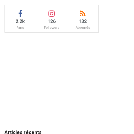
2.2k
126
132
Fans
Followers
Abonnés
Articles récents