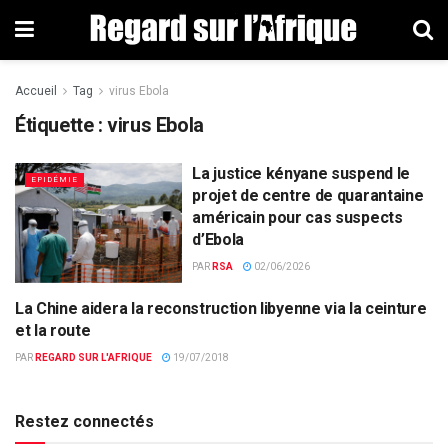
Accueil
Tag
virus Ebola
Étiquette : virus Ebola
La justice kényane suspend le
EPIDÉMIE
projet de centre de quarantaine
américain pour cas suspects
d’Ebola
PAR
RSA
02/06/2026
La Chine aidera la reconstruction libyenne via la ceinture
ACTUALITÉS PAR PAYS
et la route
PAR
REGARD SUR L'AFRIQUE
19/07/2018
Restez connectés