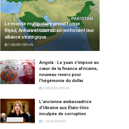
Le monde multipolaire prend forme :
Riyad, Ankara et Islamabad renforcent leur
alliance stratégique
1 HEURE DEPUIS
Angola : Le yuan s’impose au
cœur de la finance africaine,
nouveau revers pour
l’hégémonie du dollar
2 HEURES DEPUIS
L’ancienne ambassadrice
d’Ukraine aux États-Unis
inculpée de corruption
1 JOUR DEPUIS