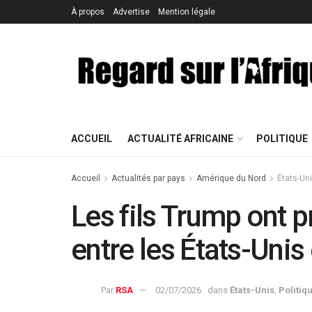
À propos
Advertise
Mention légale
ACCUEIL
ACTUALITÉ AFRICAINE
POLITIQUE
Accueil
Actualités par pays
Amérique du Nord
États-Un
Les fils Trump ont p
entre les États-Unis
Par
RSA
02/07/2026
dans
États-Unis
,
Politiq