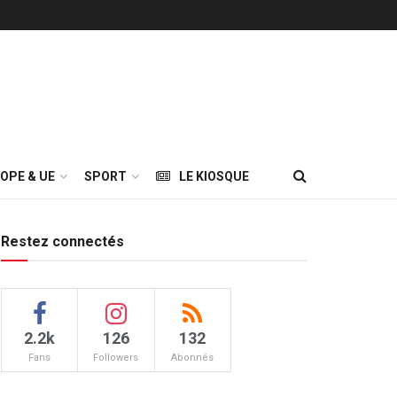
OPE & UE
SPORT
LE KIOSQUE
Restez connectés
2.2k
126
132
Fans
Followers
Abonnés