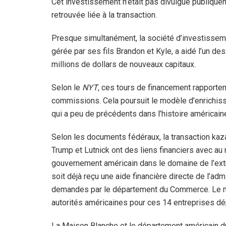
Cet investissement n’était pas divulgué publiquem
retrouvée liée à la transaction.
Presque simultanément, la société d’investissemen
gérée par ses fils Brandon et Kyle, a aidé l’un de
millions de dollars de nouveaux capitaux.
Selon le
NYT
, ces tours de financement rapporte
commissions. Cela poursuit le modèle d’enrichis
qui a peu de précédents dans l’histoire américaine
Selon les documents fédéraux, la transaction kaza
Trump et Lutnick ont des liens financiers avec au
gouvernement américain dans le domaine de l’extr
soit déjà reçu une aide financière directe de l’adm
demandes par le département du Commerce. Le mo
autorités américaines pour ces 14 entreprises dé
La Maison Blanche et le département américain d