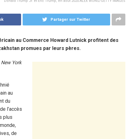
Donald Trump Jr. et Eric Trump, en août 2020.ALEX WONG/GETTY IMAGES
ok
Partager sur Twitter
méricain au Commerce Howard Lutnick profitent des
azakhstan promues par leurs pères.
u
New York
khnié
ain au
nt du
de l’accès
s plus
 monde,
ives, de