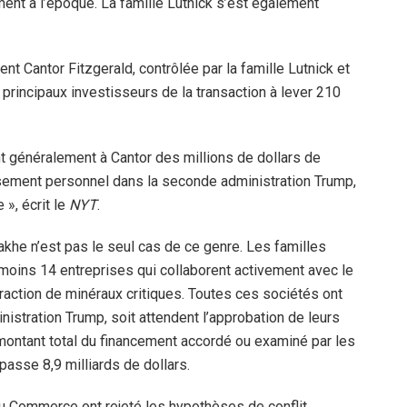
ent à l’époque. La famille Lutnick s’est également
t Cantor Fitzgerald, contrôlée par la famille Lutnick et
s principaux investisseurs de la transaction à lever 210
nt généralement à Cantor des millions de dollars de
sement personnel dans la seconde administration Trump,
 », écrit le
NYT
.
khe n’est pas le seul cas de ce genre. Les familles
 moins 14 entreprises qui collaborent activement avec le
action de minéraux critiques. Toutes ces sociétés ont
inistration Trump, soit attendent l’approbation de leurs
ntant total du financement accordé ou examiné par les
passe 8,9 milliards de dollars.
u Commerce ont rejeté les hypothèses de conflit