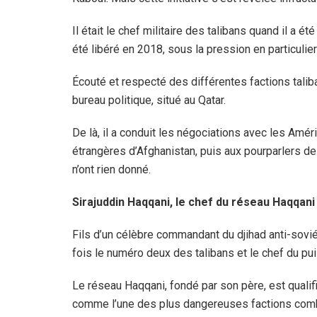
Il était le chef militaire des talibans quand il a ét
été libéré en 2018, sous la pression en particuli
Écouté et respecté des différentes factions talib
bureau politique, situé au Qatar.
De là, il a conduit les négociations avec les Amér
étrangères d’Afghanistan, puis aux pourparlers d
n’ont rien donné.
Sirajuddin Haqqani, le chef du réseau Haqqani
Fils d’un célèbre commandant du djihad anti-soviét
fois le numéro deux des talibans et le chef du pu
Le réseau Haqqani, fondé par son père, est qualifi
comme l’une des plus dangereuses factions comba