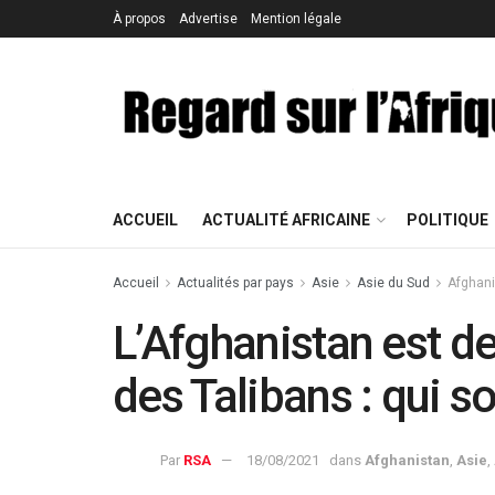
À propos
Advertise
Mention légale
ACCUEIL
ACTUALITÉ AFRICAINE
POLITIQUE
Accueil
Actualités par pays
Asie
Asie du Sud
Afghan
L’Afghanistan est 
des Talibans : qui so
Par
RSA
18/08/2021
dans
Afghanistan
,
Asie
,