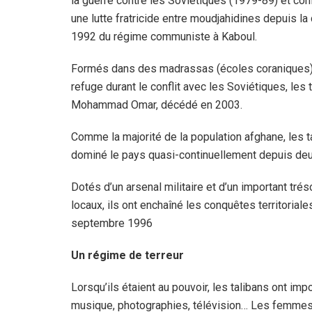
la guerre contre les Soviétiques (1979-89) et con
une lutte fratricide entre moudjahidines depuis la
1992 du régime communiste à Kaboul.
Formés dans des madrassas (écoles coraniques) a
refuge durant le conflit avec les Soviétiques, les 
Mohammad Omar, décédé en 2003.
Comme la majorité de la population afghane, les t
dominé le pays quasi-continuellement depuis deu
Dotés d’un arsenal militaire et d’un important tr
locaux, ils ont enchaîné les conquêtes territorial
septembre 1996
Un régime de terreur
Lorsqu’ils étaient au pouvoir, les talibans ont impos
musique, photographies, télévision… Les femmes n’