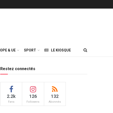
OPE & UE
SPORT
LE KIOSQUE
Restez connectés
2.2k
126
132
Fans
Followers
Abonnés