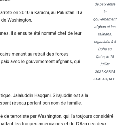
de paix entre
le
é arrêté en 2010 à Karachi, au Pakistan. Il a
gouvernement
er de Washington.
afghan et les
anes, il a ensuite été nommé chef de leur
talibans,
organisés à à
Doha au
icains menant au retrait des forces
Qatar, le 18
e paix avec le gouvernement afghans, qui
juillet
2021.
KARIM
JAAFAR/AFP
ique, Jalaluddin Haqqani, Sirajuddin est à la
issant réseau portant son nom de famille.
é de terroriste par Washington, qui l’a toujours considéré
ttant les troupes américaines et de l’Otan ces deux