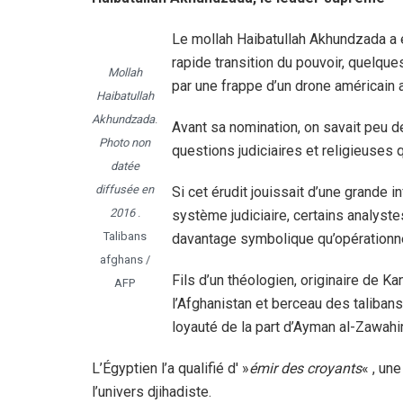
Le mollah Haibatullah Akhundzada a 
rapide transition du pouvoir, quelqu
Mollah
par une frappe d’un drone américain 
Haibatullah
Akhundzada
.
Avant sa nomination, on savait peu 
Photo non
questions judiciaires et religieuses qu
datée
diffusée en
Si cet érudit jouissait d’une grande in
2016
.
système judiciaire, certains analyst
Talibans
davantage symbolique qu’opérationne
afghans /
Fils d’un théologien, originaire de 
AFP
l’Afghanistan et berceau des taliba
loyauté de la part d’Ayman al-Zawahiri
L’Égyptien l’a qualifié d' »
émir des croyants
« , un
l’univers djihadiste.