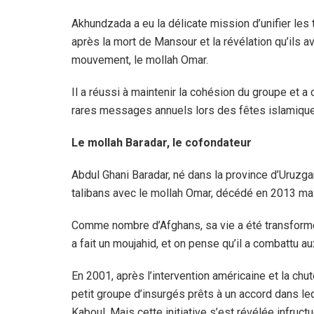
Akhundzada a eu la délicate mission d’unifier les t
après la mort de Mansour et la révélation qu’ils 
mouvement, le mollah Omar.
Il a réussi à maintenir la cohésion du groupe et a c
rares messages annuels lors des fêtes islamiqu
Le mollah Baradar, le cofondateur
Abdul Ghani Baradar, né dans la province d’Uruzgan
talibans avec le mollah Omar, décédé en 2013 mai
Comme nombre d’Afghans, sa vie a été transformée
a fait un moujahid, et on pense qu’il a combattu a
En 2001, après l’intervention américaine et la chute 
petit groupe d’insurgés prêts à un accord dans leq
Kaboul. Mais cette initiative s’est révélée infruct