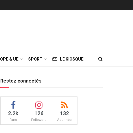
OPE & UE
SPORT
LE KIOSQUE
Restez connectés
2.2k
126
132
Fans
Followers
Abonnés