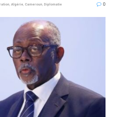
0
ration
,
Algérie
,
Cameroun
,
Diplomatie