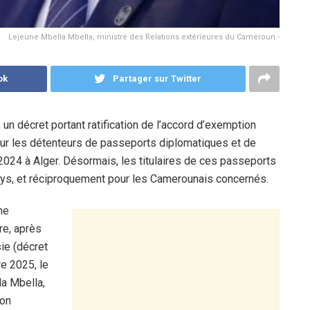
Lejeune Mbella Mbella, ministre des Relations extérieures du Cameroun -
ok
Partager sur Twitter
 un décret portant ratification de l’accord d’exemption
pour les détenteurs de passeports diplomatiques et de
2024 à Alger. Désormais, les titulaires de ces passeports
pays, et réciproquement pour les Camerounais concernés.
me
re, après
ie (décret
e 2025, le
la Mbella,
ion