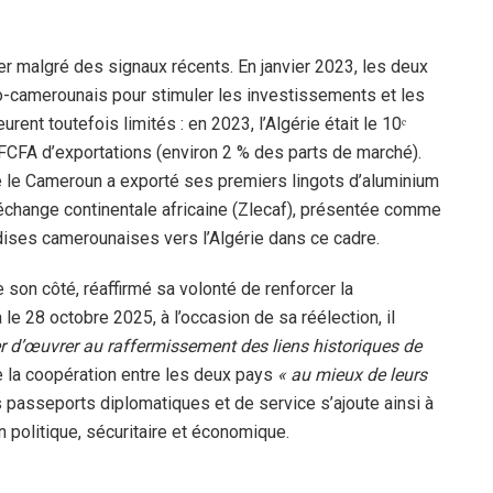
ier malgré des signaux récents. En janvier 2023, les deux
ro-camerounais pour stimuler les investissements et les
t toutefois limités : en 2023, l’Algérie était le 10ᵉ
e FCFA d’exportations (environ 2 % des parts de marché).
que le Cameroun a exporté ses premiers lingots d’aluminium
-échange continentale africaine (Zlecaf), présentée comme
ises camerounaises vers l’Algérie dans ce cadre.
son côté, réaffirmé sa volonté de renforcer la
le 28 octobre 2025, à l’occasion de sa réélection, il
r d’œuvrer au raffermissement des liens historiques de
e la coopération entre les deux pays
« au mieux de leurs
s passeports diplomatiques et de service s’ajoute ainsi à
n politique, sécuritaire et économique.