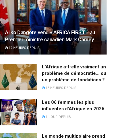
Aliko Dangote vend « AFRICA FIRST » au
Premier ministre canadien Mark Carney
17 HEURES DEPUIS
L’Afrique a-t-elle vraiment un
problème de démocratie… ou
un problème de fondations ?
18 HEURES DEPUIS
Les 06 femmes les plus
influentes d’Afrique en 2026
1 JOUR DEPUIS
Le monde multipolaire prend