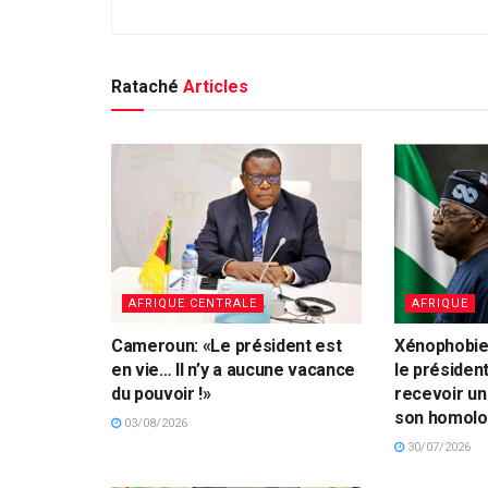
Rataché
Articles
AFRIQUE CENTRALE
AFRIQUE
Cameroun: «Le président est
Xénophobie 
en vie… Il n’y a aucune vacance
le présiden
du pouvoir !»
recevoir un
son homolo
03/08/2026
30/07/2026