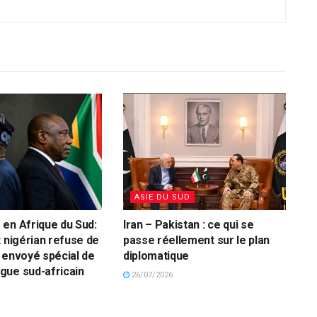
ASIE DU SUD
en Afrique du Sud:
Iran – Pakistan : ce qui se
t nigérian refuse de
passe réellement sur le plan
 envoyé spécial de
diplomatique
gue sud-africain
26/07/2026