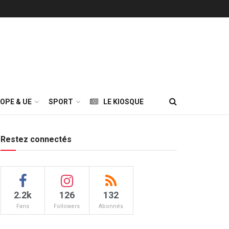
OPE & UE
SPORT
LE KIOSQUE
Restez connectés
2.2k
126
132
Fans
Followers
Abonnés