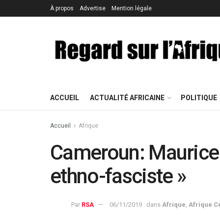
À propos
Advertise
Mention légale
ACCUEIL
ACTUALITÉ AFRICAINE
POLITIQUE
Accueil
Afrique
Cameroun: Maurice 
ethno-fasciste »
Par
RSA
06/11/2019
dans
Afrique
,
Afrique C