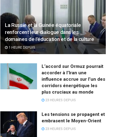
La Russie et la Guinée équatoriale
renforcent leur dialogue dans les
domaines de l’éducation et de la culture
1 HEURE DEPUIS
L’accord sur Ormuz pourrait
accorder à l’Iran une
influence accrue sur l’un des
corridors énergétique les
plus cruciaux au monde
23 HEURES DEPUIS
Les tensions se propagent et
embrasent le Moyen-Orient
23 HEURES DEPUIS