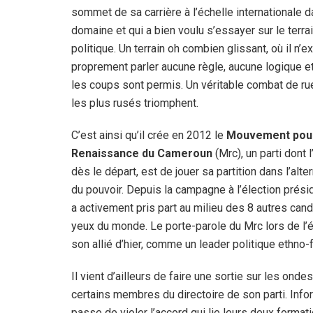
sommet de sa carrière à l’échelle internationale 
domaine et qui a bien voulu s’essayer sur le terra
politique. Un terrain oh combien glissant, où il n’ex
proprement parler aucune règle, aucune logique e
les coups sont permis. Un véritable combat de ru
les plus rusés triomphent.
C’est ainsi qu’il crée en 2012 le
Mouvement pour
Renaissance du Cameroun
(Mrc), un parti dont 
dès le départ, est de jouer sa partition dans l’alt
du pouvoir. Depuis la campagne à l’élection présid
a activement pris part au milieu des 8 autres can
yeux du monde. Le porte-parole du Mrc lors de l’é
son allié d’hier, comme un leader politique ethno-
Il vient d’ailleurs de faire une sortie sur les on
certains membres du directoire de son parti. Info
passe de violer l’accord qui lie leurs deux formati