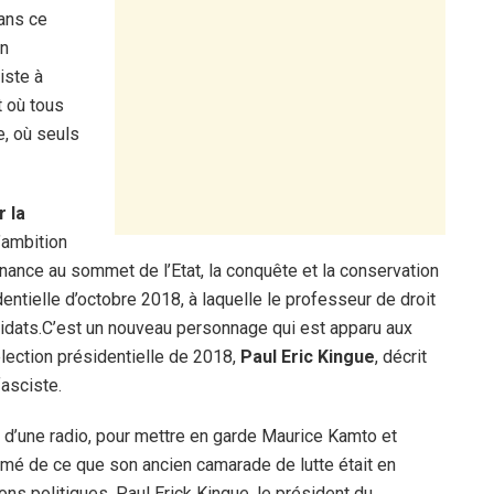
dans ce
in
iste à
t où tous
e, où seuls
 la
l’ambition
ernance au sommet de l’Etat, la conquête et la conservation
entielle d’octobre 2018, à laquelle le professeur de droit
didats.C’est un nouveau personnage qui est apparu aux
lection présidentielle de 2018,
Paul Eric Kingue
, décrit
fasciste.
des d’une radio, pour mettre en garde Maurice Kamto et
rmé de ce que son ancien camarade de lutte était en
ons politiques, Paul Erick Kingue, le président du