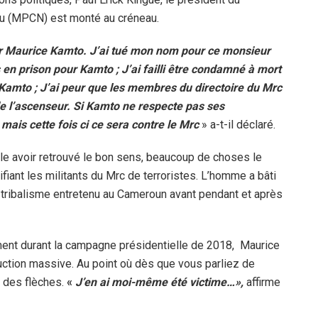
u (MPCN) est monté au créneau.
r Maurice Kamto. J’ai tué mon nom pour ce monsieur
s en prison pour Kamto ; J’ai failli être condamné à mort
Kamto ; J’ai peur que les membres du directoire du Mrc
de l’ascenseur. Si Kamto ne respecte pas ses
mais cette fois ci ce sera contre le Mrc
» a-t-il déclaré.
e avoir retrouvé le bon sens, beaucoup de choses le
ifiant les militants du Mrc de terroristes. L’homme a bâti
e tribalisme entretenu au Cameroun avant pendant et après
ment durant la campagne présidentielle de 2018, Maurice
uction massive. Au point où dès que vous parliez de
 des flèches.
«
J’en ai moi-même été victime…»,
affirme