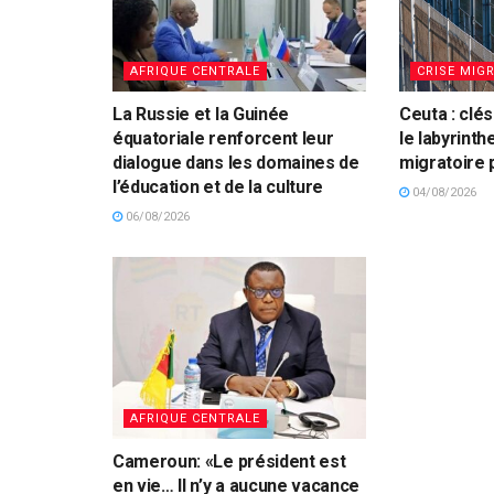
AFRIQUE CENTRALE
CRISE MIG
La Russie et la Guinée
Ceuta : clé
équatoriale renforcent leur
le labyrinth
dialogue dans les domaines de
migratoire
l’éducation et de la culture
04/08/2026
06/08/2026
AFRIQUE CENTRALE
Cameroun: «Le président est
en vie… Il n’y a aucune vacance