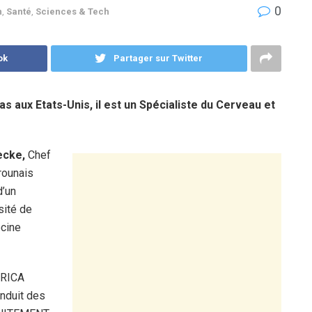
0
n
,
Santé
,
Sciences & Tech
ok
Partager sur Twitter
s aux Etats-Unis, il est un Spécialiste du Cerveau et
ecke,
Chef
rounais
d’un
sité de
ecine
FRICA
onduit des