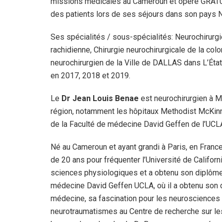
missions médicales au Cameroun et opère GRA
des patients lors de ses séjours dans son pays N
Ses spécialités / sous-spécialités: Neurochirurgi
rachidienne, Chirurgie neurochirurgicale de la col
neurochirurgien de la Ville de DALLAS dans L’Éta
en 2017, 2018 et 2019.
Le
Dr Jean Louis Benae
est neurochirurgien à Mc
région, notamment les hôpitaux Methodist McKinn
de la Faculté de médecine David Geffen de l’UCLA
Né au Cameroun et ayant grandi à Paris, en France
de 20 ans pour fréquenter l’Université de Califor
sciences physiologiques et a obtenu son diplôme 
médecine David Geffen UCLA, où il a obtenu son 
médecine, sa fascination pour les neurosciences 
neurotraumatismes au Centre de recherche sur les