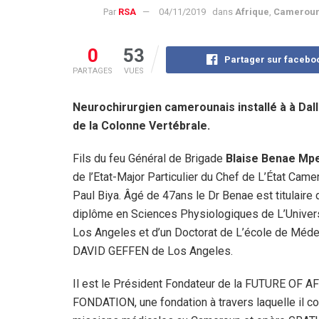
Par
RSA
04/11/2019
dans
Afrique
,
Camerou
0
53
Partager sur facebo
PARTAGES
VUES
Neurochirurgien camerounais installé à à Dalla
de la Colonne Vertébrale.
Fils du feu Général de Brigade
Blaise Benae Mp
de l’Etat-Major Particulier du Chef de L’État Came
Paul Biya. Âgé de 47ans le Dr Benae est titulaire 
diplôme en Sciences Physiologiques de L’Univer
Los Angeles et d’un Doctorat de L’école de Méd
DAVID GEFFEN de Los Angeles.
Il est le Président Fondateur de la FUTURE OF A
FONDATION, une fondation à travers laquelle il c