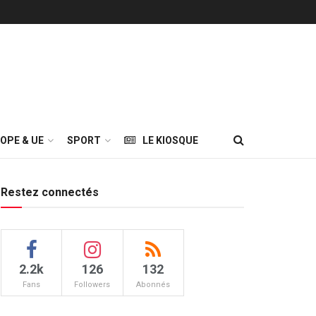
OPE & UE
SPORT
LE KIOSQUE
Restez connectés
2.2k
126
132
Fans
Followers
Abonnés