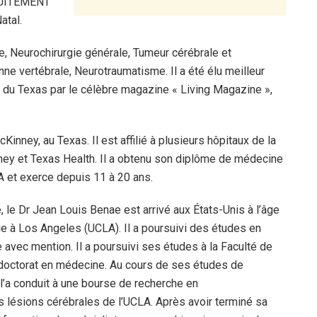
TUITEMENT
atal.
e, Neurochirurgie générale, Tumeur cérébrale et
onne vertébrale, Neurotraumatisme. Il a été élu meilleur
t du Texas par le célèbre magazine « Living Magazine »,
Kinney, au Texas. Il est affilié à plusieurs hôpitaux de la
ey et Texas Health. Il a obtenu son diplôme de médecine
 et exerce depuis 11 à 20 ans.
, le Dr Jean Louis Benae est arrivé aux États-Unis à l’âge
nie à Los Angeles (UCLA). Il a poursuivi des études en
avec mention. Il a poursuivi ses études à la Faculté de
doctorat en médecine. Au cours de ses études de
l’a conduit à une bourse de recherche en
 lésions cérébrales de l’UCLA. Après avoir terminé sa