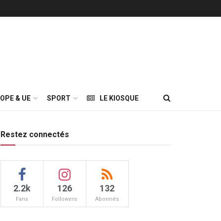
OPE & UE
SPORT
LE KIOSQUE
Restez connectés
2.2k
126
132
Fans
Followers
Abonnés