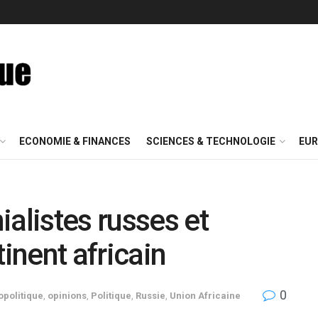
ECONOMIE & FINANCES
SCIENCES & TECHNOLOGIE
EUR
alistes russes et
tinent africain
0
politique
,
opinions
,
Politique
,
Russie
,
Union Africaine