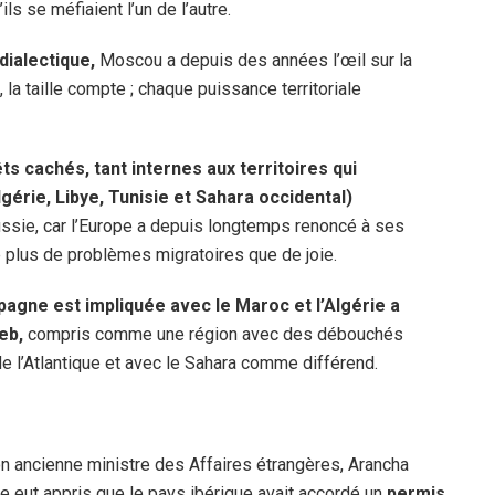
ils se méfiaient l’un de l’autre.
dialectique,
Moscou a depuis des années l’œil sur la
 la taille compte ; chaque puissance territoriale
s cachés, tant internes aux territoires qui
érie, Libye, Tunisie et Sahara occidental)
ssie, car l’Europe a depuis longtemps renoncé à ses
se plus de problèmes migratoires que de joie.
spagne est impliquée avec le Maroc et l’Algérie a
reb,
compris comme une région avec des débouchés
de l’Atlantique et avec le Sahara comme différend.
n ancienne ministre des Affaires étrangères, Arancha
se eut appris que le pays ibérique avait accordé un
permis