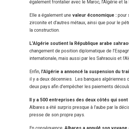
également frontalier avec le Maroc, l’Algérie et la
Elle a également une
valeur économique :
pour 
zirconite et d’autres métaux, ainsi que pour le pé
la construction.
L’Algérie soutient la République arabe sahra
changement de position diplomatique de l’Espag
internationale, mais aussi par les Sahraouis et l’
Enfin,
l’Algérie a annoncé la suspension du tra
il y a deux décennies. Les banques algériennes o
deux pays afin d’empêcher les paiements découlan
Il y a 500 entreprises des deux côtés qui son
Albares a été surpris presque à l’aube par la déci
presse de son propre pays.
En conséquence,
Albares a annulé son voyag