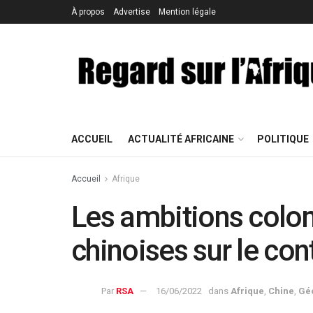
À propos
Advertise
Mention légale
ACCUEIL
ACTUALITÉ AFRICAINE
POLITIQUE
Accueil
Afrique
Les ambitions coloni
chinoises sur le con
Par
RSA
16/06/2022
dans
Afrique
,
Chine
,
Géo