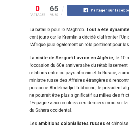
0
65
Partager sur facebo
PARTAGES
VUES
La bataille pour le Maghreb.
Tout a été dynamité
cent jours car le Kremlin a décidé d’affronter l’U
l’Afrique joue également un rôle pertinent pour le
La visite de Sergueï Lavrov en Algérie,
le 10 m
l’occasion du 60e anniversaire du rétablissement
relations entre ce pays africain et la Russie, a am
ministre russe des Affaires étrangères à rencontr
personne Abdelmadjid Tebboune, le président alg
ne pourrait être plus significatif au milieu des fri
l’Espagne a accumulées ces derniers mois sur la
du Sahara occidental.
Les
ambitions colonialistes russes
et chinoise