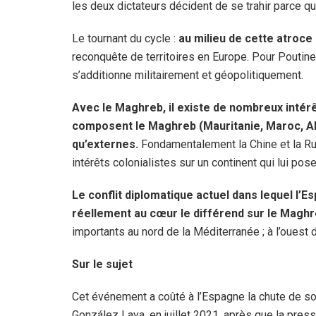
les deux dictateurs décident de se trahir parce qu’
Le tournant du cycle :
au milieu de cette atroce 
reconquête de territoires en Europe. Pour Poutine,
s’additionne militairement et géopolitiquement.
Avec le Maghreb, il existe de nombreux intérêt
composent le Maghreb (Mauritanie, Maroc, Alg
qu’externes.
Fondamentalement la Chine et la Ru
intérêts colonialistes sur un continent qui lui po
Le conflit diplomatique actuel dans lequel l’E
réellement au cœur le différend sur le Magh
importants au nord de la Méditerranée ; à l’ouest 
Sur le sujet
Cet événement a coûté à l’Espagne la chute de so
González Laya, en juillet 2021, après que la pres