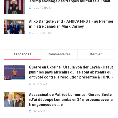
Trump envisage des frappes militaires au Mali
1 JOUR DEPUIS
Aliko Dangote vend « AFRICA FIRST » au Premier
ministre canadien Mark Carney
2 JOURS DEPUIS
Tendances
Commentaires
Dernier
Guerre en Ukraine : Ursula von der Leyen « Il faut
punir les pays africains qui se sont abstenus ou
ont voté contre la résolution présentée à l’ONU »
13/04/2023
Assassinat de Patrice Lumumba : Gérard Soete
»J’ai découpé Lumumba en 34 morceaux avec la
tronçonneuse et… »
06/04/2023