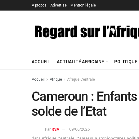
À propos
Advertise
Mention légale
ACCUEIL
ACTUALITÉ AFRICAINE
POLITIQUE
Accueil
Afrique
Afrique Centrale
Cameroun : Enfants f
solde de l’Etat
Par
RSA
09/06/2026
dans
Afrique Centrale
,
Cameroun
,
Conjonctures politi