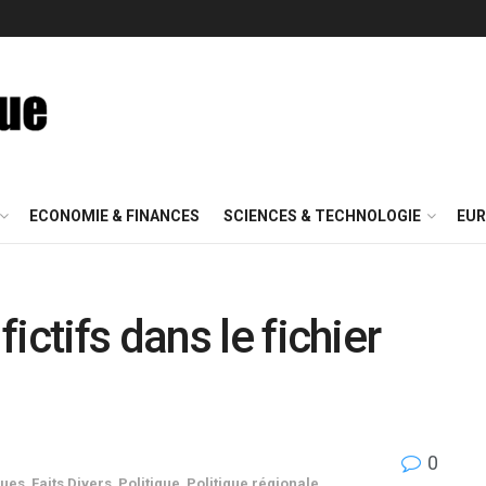
ECONOMIE & FINANCES
SCIENCES & TECHNOLOGIE
EUR
ictifs dans le fichier
0
ques
,
Faits Divers
,
Politique
,
Politique régionale