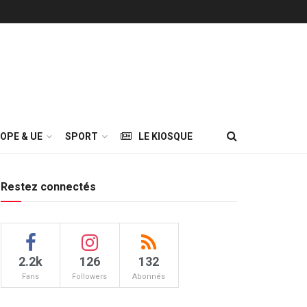
OPE & UE
SPORT
LE KIOSQUE
Restez connectés
2.2k
126
132
Fans
Followers
Abonnés