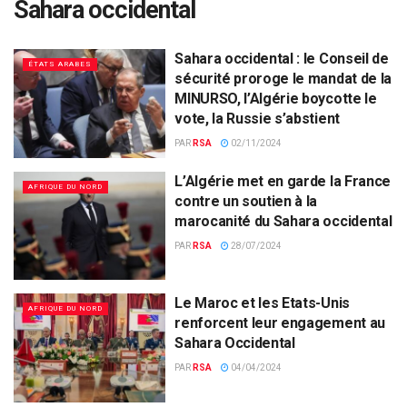
Sahara occidental
Sahara occidental : le Conseil de
ÉTATS ARABES
sécurité proroge le mandat de la
MINURSO, l’Algérie boycotte le
vote, la Russie s’abstient
PAR
RSA
02/11/2024
L’Algérie met en garde la France
AFRIQUE DU NORD
contre un soutien à la
marocanité du Sahara occidental
PAR
RSA
28/07/2024
Le Maroc et les Etats-Unis
AFRIQUE DU NORD
renforcent leur engagement au
Sahara Occidental
PAR
RSA
04/04/2024