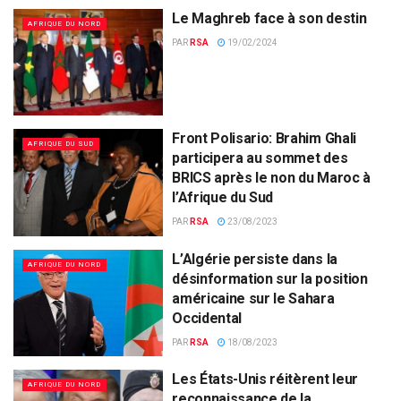
Le Maghreb face à son destin
AFRIQUE DU NORD
PAR
RSA
19/02/2024
Front Polisario: Brahim Ghali
AFRIQUE DU SUD
participera au sommet des
BRICS après le non du Maroc à
l’Afrique du Sud
PAR
RSA
23/08/2023
L’Algérie persiste dans la
AFRIQUE DU NORD
désinformation sur la position
américaine sur le Sahara
Occidental
PAR
RSA
18/08/2023
Les États-Unis réitèrent leur
AFRIQUE DU NORD
reconnaissance de la