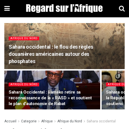
AFRIQUE DU NORD
Sahara occidental : le flou des règles
douanières américaines autour des
phosphates
AFRIQUE DU NORD
AFRIQUE DU 
Sahara Occidental : Bamako retire sa
Sahara occi
reconnaissance de la « RASD » et soutient
la Républi
le plan d’autonomie de Rabat
soutiens
Accueil
Categorie
Afrique
Afrique du Nord
Sahara occidental