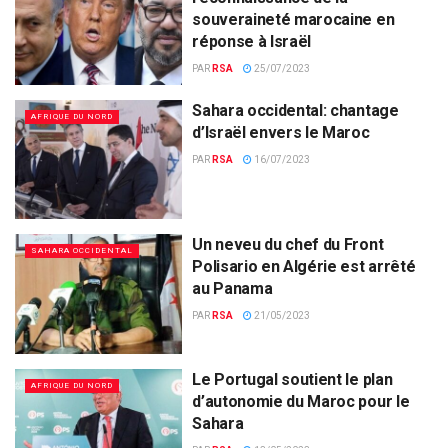
souveraineté marocaine en
réponse à Israël
PAR
RSA
25/07/2023
Sahara occidental: chantage
AFRIQUE DU NORD
d’Israël envers le Maroc
PAR
RSA
16/07/2023
Un neveu du chef du Front
SAHARA OCCIDENTAL
Polisario en Algérie est arrêté
au Panama
PAR
RSA
21/05/2023
Le Portugal soutient le plan
AFRIQUE DU NORD
d’autonomie du Maroc pour le
Sahara