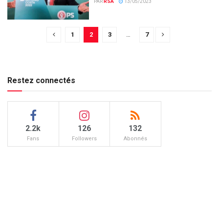
PAR
RSA
13/05/2023
1
2
3
…
7
Restez connectés
2.2k
126
132
Fans
Followers
Abonnés