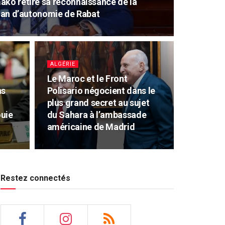
ako retire sa reconnaissance de la
plan d’autonomie de Rabat
ALGÉRIE
Le Maroc et le Front
ns
Polisario négocient dans le
plus grand secret au sujet
ouie
du Sahara à l’ambassade
américaine de Madrid
Restez connectés