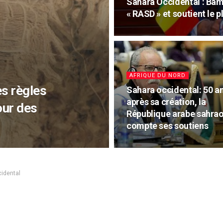
Sahara Occidental : Bam
« RASD » et soutient le 
AFRIQUE DU NORD
es règles
Sahara occidental: 50 a
après sa création, la
our des
République arabe sahra
compte ses soutiens
idental