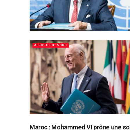
AFRIQUE DU NORD
Maroc : Mohammed VI prône une solu
AFRIQUE DU NORD