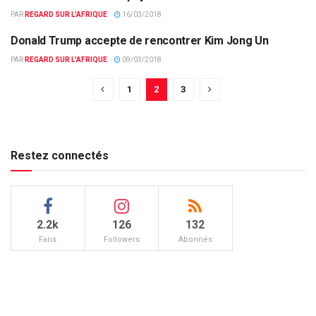
PAR
REGARD SUR L'AFRIQUE
16/03/2018
Donald Trump accepte de rencontrer Kim Jong Un
ACTUALITÉS PAR PAYS
PAR
REGARD SUR L'AFRIQUE
09/03/2018
1
2
3
Restez connectés
2.2k
126
132
Fans
Followers
Abonnés