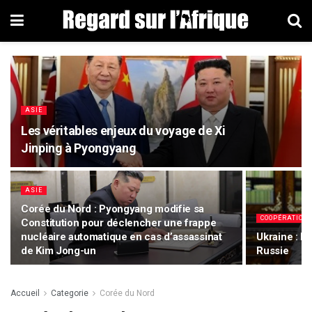
ASIE
Les véritables enjeux du voyage de Xi
Jinping à Pyongyang
ASIE
Corée du Nord : Pyongyang modifie sa
COOPÉRATION 
Constitution pour déclencher une frappe
nucléaire automatique en cas d’assassinat
Ukraine : L
de Kim Jong-un
Russie
Accueil
Categorie
Corée du Nord