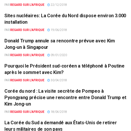
PAR
REGARD SUR L'AFRIQUE
22/12/2018
Sites nucléaires: La Corée du Nord dispose environ 3.000
CORÉE DU NORD
installation
PAR
REGARD SUR L'AFRIQUE
19/06/2018
Donald Trump annule sa rencontre prévue avec Kim
ACTUALITÉS PAR PAYS
Jong-un à Singapour
PAR
REGARD SUR L'AFRIQUE
09/01/2020
Pourquoi le Président sud-coréen a téléphoné à Poutine
ACTUALITÉS PAR PAYS
après le sommet avec Kim?
PAR
REGARD SUR L'AFRIQUE
30/04/2018
Corée du nord : La visite secrète de Pompeo à
ACTUALITÉS PAR PAYS
Pyongyang précise une rencontre entre Donald Trump et
Kim Jong-un
PAR
REGARD SUR L'AFRIQUE
18/04/2018
La Corée du Sud a demandé aux États-Unis de retirer
ACTUALITÉS PAR PAYS
leurs militaires de son pays