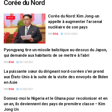
Corée du Nord
Corée du Nord: Kim Jong-un
ASIE
appelle à augmenter l’arsenal
nucléaire de son pays
PAR
RSA
13/01/2023
Pyongyang tire un missile balistique au-dessus du Japon,
ASIE
qui demande aux habitants de se mettre à l’abri
PAR
RSA
05/10/2022
La puissante sœur du dirigeant nord-coréen s’en prend
CORÉE DU NORD
aux États-Unis à la suite de la visite des envoyés de Biden
en Asie
PAR
RSA
23/03/2021
Donnez-moi le Nigeria et le Ghana pour recoloniser et en
ACTUALITÉS PAR PAYS
un an, ils deviennent des pays de première classe – Kim
Jong Un