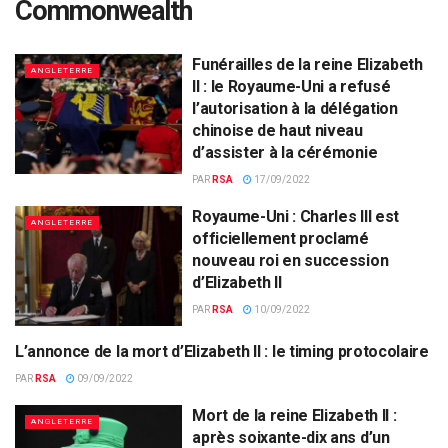
Commonwealth
Funérailles de la reine Elizabeth
ANGLETERRE
II : le Royaume-Uni a refusé
l’autorisation à la délégation
chinoise de haut niveau
d’assister à la cérémonie
PAR
RSA
17/09/2022
Royaume-Uni : Charles III est
ANGLETERRE
officiellement proclamé
nouveau roi en succession
d’Elizabeth II
PAR
RSA
10/09/2022
L’annonce de la mort d’Elizabeth II : le timing protocolaire
ANGLETERRE
PAR
RSA
09/09/2022
Mort de la reine Elizabeth II :
ANGLETERRE
après soixante-dix ans d’un