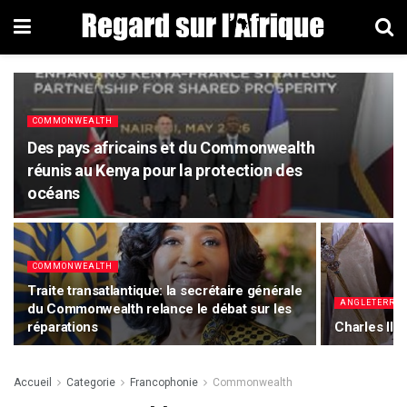
COMMONWEALTH
Des pays africains et du Commonwealth
réunis au Kenya pour la protection des
océans
COMMONWEALTH
Traite transatlantique: la secrétaire générale
ANGLETERRE
du Commonwealth relance le débat sur les
réparations
Charles III
Accueil
Categorie
Francophonie
Commonwealth