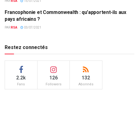
PAR
RSA
15/07/2021
Francophonie et Commonwealth : qu’apportent-ils aux
COMMONWEALTH
pays africains ?
PAR
RSA
03/07/2021
Restez connectés
2.2k
126
132
Fans
Followers
Abonnés