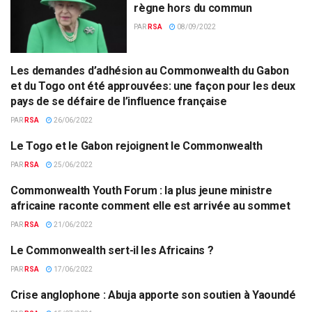
règne hors du commun
PAR
RSA
08/09/2022
Les demandes d’adhésion au Commonwealth du Gabon
COMMONWEALTH
et du Togo ont été approuvées: une façon pour les deux
pays de se défaire de l’influence française
PAR
RSA
26/06/2022
Le Togo et le Gabon rejoignent le Commonwealth
AFRIQUE
PAR
RSA
25/06/2022
Commonwealth Youth Forum : la plus jeune ministre
AFRIQUE AUSTRALE
africaine raconte comment elle est arrivée au sommet
PAR
RSA
21/06/2022
Le Commonwealth sert-il les Africains ?
AFRIQUE
PAR
RSA
17/06/2022
Crise anglophone : Abuja apporte son soutien à Yaoundé
CAMEROUN