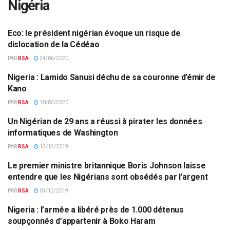
Nigéria
Eco: le président nigérian évoque un risque de
BCEAO
dislocation de la Cédéao
PAR
RSA
24/06/2020
Nigeria : Lamido Sanusi déchu de sa couronne d’émir de
NIGÉRIA
Kano
PAR
RSA
10/03/2020
Un Nigérian de 29 ans a réussi à pirater les données
AFRIQUE DE L'OUEST
informatiques de Washington
PAR
RSA
12/12/2019
Le premier ministre britannique Boris Johnson laisse
AFRIQUE DE L'OUEST
entendre que les Nigérians sont obsédés par l’argent
PAR
RSA
01/12/2019
Nigeria : l’armée a libéré près de 1.000 détenus
AFRIQUE DE L'OUEST
soupçonnés d’appartenir à Boko Haram