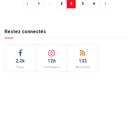
1
…
3
4
5
6
Restez connectés
2.2k
126
132
Fans
Followers
Abonnés