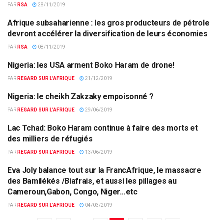
PAR
RSA
28/11/2019
Afrique subsaharienne : les gros producteurs de pétrole
AFRIQUE
devront accélérer la diversification de leurs économies
PAR
RSA
08/11/2019
Nigeria: les USA arment Boko Haram de drone!
ACTUALITÉS PAR PAYS
PAR
REGARD SUR L'AFRIQUE
21/12/2019
Nigeria: le cheikh Zakzaky empoisonné ?
ACTUALITÉS PAR PAYS
PAR
REGARD SUR L'AFRIQUE
29/06/2019
Lac Tchad: Boko Haram continue à faire des morts et
ACTUALITÉS PAR PAYS
des milliers de réfugiés
PAR
REGARD SUR L'AFRIQUE
13/06/2019
Eva Joly balance tout sur la FrancAfrique, le massacre
ACTUALITÉS PAR PAYS
des Bamilékés /Biafrais, et aussi les pillages au
Cameroun,Gabon, Congo, Niger…etc
PAR
REGARD SUR L'AFRIQUE
04/03/2019