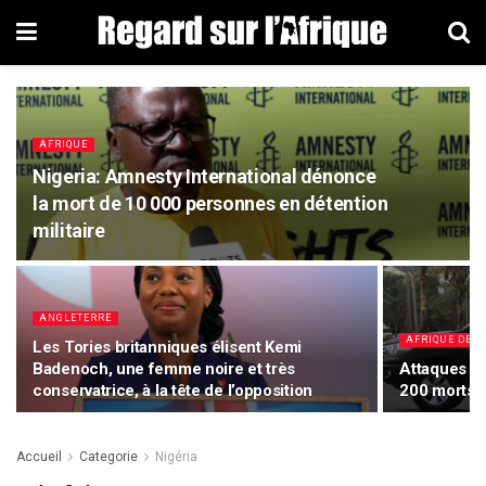
AFRIQUE
Nigeria: Amnesty International dénonce
la mort de 10 000 personnes en détention
militaire
ANGLETERRE
AFRIQUE DE L
Les Tories britanniques élisent Kemi
Badenoch, une femme noire et très
Attaques da
conservatrice, à la tête de l’opposition
200 morts
Accueil
Categorie
Nigéria