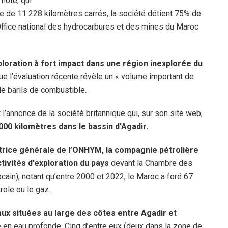
note, qui
ie de 11 228 kilomètres carrés, la société détient 75% de
l’Office national des hydrocarbures et des mines du Maroc
loration à fort impact dans une région inexplorée du
que l’évaluation récente révèle un « volume important de
de barils de combustible.
’annonce de la société britannique qui, sur son site web,
000 kilomètres dans le bassin d’Agadir.
trice générale de l’ONHYM, la compagnie pétrolière
tivités d’exploration du pays
devant la Chambre des
in), notant qu’entre 2000 et 2022, le Maroc a foré 67
role ou le gaz.
aux situées au large des côtes entre Agadir et
e en eau profonde. Cinq d’entre eux (deux dans la zone de