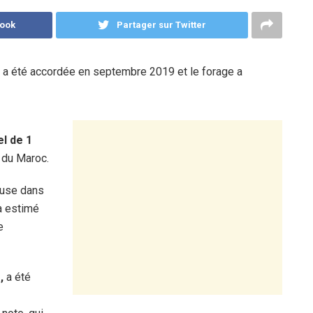
book
Partager sur Twitter
, a été accordée en septembre 2019 et le forage a
l de 1
 du Maroc.
euse dans
 a estimé
e
,
a été