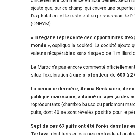
officiellement commencé en août dernier, selon la 
ajoute que, sur ce champ, qui couvre une superfic
l’exploitation, et le reste est en possession de 
(ONHYM).
« Inzegane représente des opportunités d’exp
monde »
, explique la société. La société ajoute 
valeurs récupérables sans risque » de 1 milliard 
Le Maroc n’a pas encore commenté officiellement l
situe l’exploration à
une profondeur de 600 à 2 
La semaine dernière, Amina Benkhadra, direc
publique marocaine, a donné un aperçu des ac
représentants (chambre basse du parlement maroca
puits, dont 40 se sont révélés positifs pour le pét
Sept de ces 67 puits ont été forés dans les e
Tarfaya,
dont trois en eau peu profonde et quatr