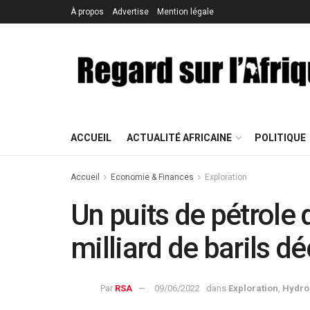
À propos
Advertise
Mention légale
ACCUEIL
ACTUALITÉ AFRICAINE
POLITIQUE
Accueil
Economie & Finances
Exploration
Un puits de pétrole 
milliard de barils 
Par
RSA
09/06/2022
dans
Exploration
,
Hydro