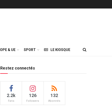
OPE & UE
SPORT
LE KIOSQUE
Restez connectés
2.2k
126
132
Fans
Followers
Abonnés