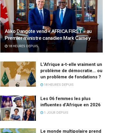
Aliko Dangote vend « AFRICA FIRST » au
Premier ministre canadien Mark Carney
18 HEURES DEPUIS
L’Afrique a-t-elle vraiment un
problème de démocratie… ou
un problème de fondations ?
18 HEURES DEPUIS
Les 06 femmes les plus
influentes d’Afrique en 2026
1 JOUR DEPUIS
Le monde multipolaire prend