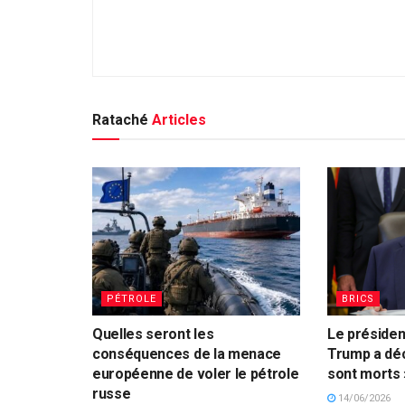
Rataché
Articles
PÉTROLE
BRICS
Quelles seront les
Le présiden
conséquences de la menace
Trump a déc
européenne de voler le pétrole
sont morts 
russe
14/06/2026