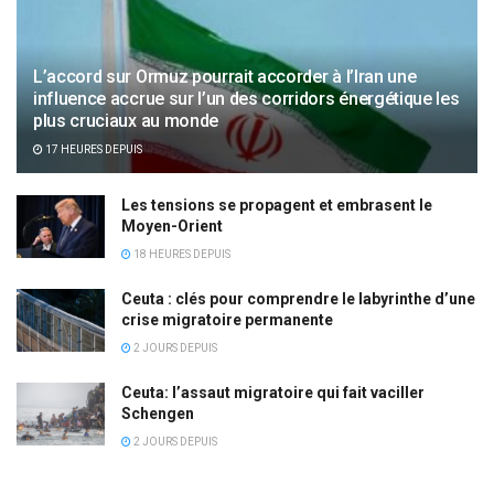
L’accord sur Ormuz pourrait accorder à l’Iran une
influence accrue sur l’un des corridors énergétique les
plus cruciaux au monde
17 HEURES DEPUIS
Les tensions se propagent et embrasent le
Moyen-Orient
18 HEURES DEPUIS
Ceuta : clés pour comprendre le labyrinthe d’une
crise migratoire permanente
2 JOURS DEPUIS
Ceuta: l’assaut migratoire qui fait vaciller
Schengen
2 JOURS DEPUIS