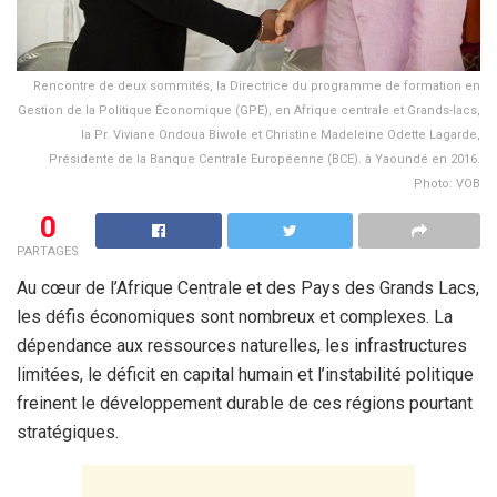
Rencontre de deux sommités, la Directrice du programme de formation en
Gestion de la Politique Économique (GPE), en Afrique centrale et Grands-lacs,
la Pr. Viviane Ondoua Biwole et Christine Madeleine Odette Lagarde,
Présidente de la Banque Centrale Européenne (BCE). à Yaoundé en 2016.
Photo: VOB
0
PARTAGES
Au cœur de l’Afrique Centrale et des Pays des Grands Lacs,
les défis économiques sont nombreux et complexes. La
dépendance aux ressources naturelles, les infrastructures
limitées, le déficit en capital humain et l’instabilité politique
freinent le développement durable de ces régions pourtant
stratégiques.