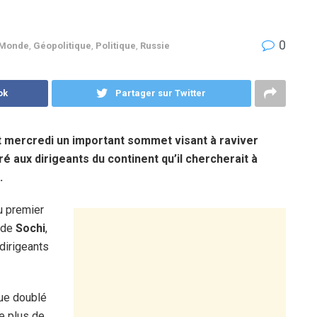
0
 Monde
,
Géopolitique
,
Politique
,
Russie
ok
Partager sur Twitter
rt mercredi un important sommet visant à raviver
laré aux dirigeants du continent qu’il chercherait à
.
u premier
 de
Sochi
,
dirigeants
que doublé
e plus de