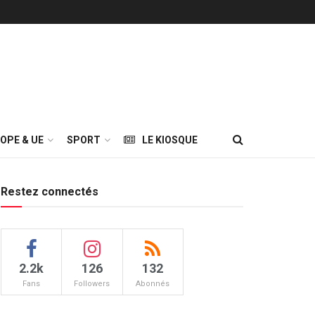
OPE & UE
SPORT
LE KIOSQUE
Restez connectés
2.2k
126
132
Fans
Followers
Abonnés