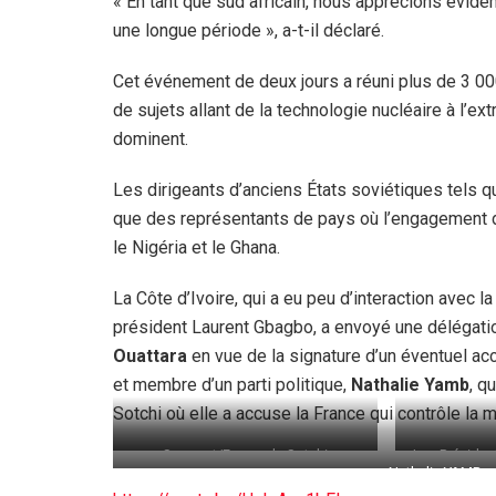
« En tant que sud africain, nous apprécions évid
une longue période », a-t-il déclaré.
Cet événement de deux jours a réuni plus de 3 00
de sujets allant de la technologie nucléaire à l’e
dominent.
Les dirigeants d’anciens États soviétiques tels q
que des représentants de pays où l’engagement
le Nigéria et le Ghana.
La Côte d’Ivoire, qui a eu peu d’interaction avec 
président Laurent Gbagbo, a envoyé une délégati
Ouattara
en vue de la signature d’un éventuel acc
et membre d’un parti politique,
Nathalie Yamb
, q
Sotchi où elle a accuse la France qui contrôle la m
Sommet/Forum de Sotchi
Les Présiden
Nathalie YAMB a
sont r