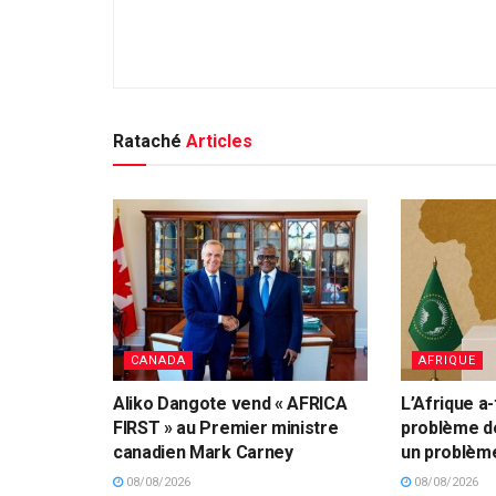
Rataché
Articles
CANADA
AFRIQUE
Aliko Dangote vend « AFRICA
L’Afrique a-
FIRST » au Premier ministre
problème d
canadien Mark Carney
un problème
08/08/2026
08/08/2026