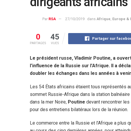
dirigeants africains
Par
RSA
27/10/2019
dans
Afrique
,
Europe &
0
45
Partager sur facebo
PARTAGES
VUES
Le président russe, Vladimir Poutine, a ouve
l’influence de la Russie sur l’Afrique. Il a déc
doubler les échanges dans les années à venir
Les 54 États africains étaient tous représentés a
sommet Russie-Afrique dans la station balnéaire
dans la mer Noire,
Poutine
devant rencontrer les 
pour des entretiens bilatéraux lors de la réunion.
Le commerce entre la Russie et l’Afrique a plus 
au cours des cinq dernières années, pour atteindr