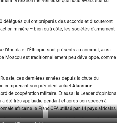
emment la relation merveilleuse que nous avons eue sur
0 délégués qui ont préparés des accords et discuteront
xtraction minière – bien qu’à côté, les sociétés d’armement
ue l’Angola et l’Éthiopie sont présents au sommet, ainsi
 de Moscou est traditionnellement peu développé, comme
la Russie, ces dernières années depuis la chute du
on comprenant son président actuel
Alassane
ord de coopération militaire. Et aussi la Leader d’opinions
ui a été très applaudie pendant et après son speech à
onnaie africaine le Franc CFA utilisé par 14 pays africains.
ts Russe et Égyptien se
Nathalie YAMB au Sommet/Forum de
u Sommet/Forum de Sotchi
encontré à Sotchi
Sotchi